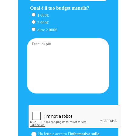
Qual è il tuo budget mensile?
1.000€
2.000€
oltre 2.000€
Ho letto e accetto l'
informativa sulla