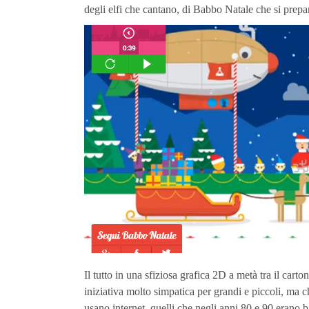
degli elfi che cantano, di Babbo Natale che si prepara
Il tutto in una sfiziosa grafica 2D a metà tra il car
iniziativa molto simpatica per grandi e piccoli, ma 
usano internet, quelli che negli anni 80 e 90 erano b