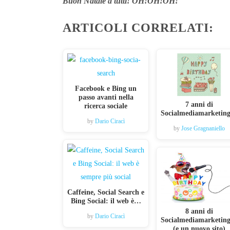
Buon Natale a tutti! OH!OH!OH!
ARTICOLI CORRELATI:
Facebook e Bing un
passo avanti nella
7 anni di
ricerca sociale
Socialmediamarketing
by
Dario Ciracì
by
Jose Gragnaniello
Caffeine, Social Search e
Bing Social: il web è…
8 anni di
by
Dario Ciracì
Socialmediamarketing
(e un nuovo sito)