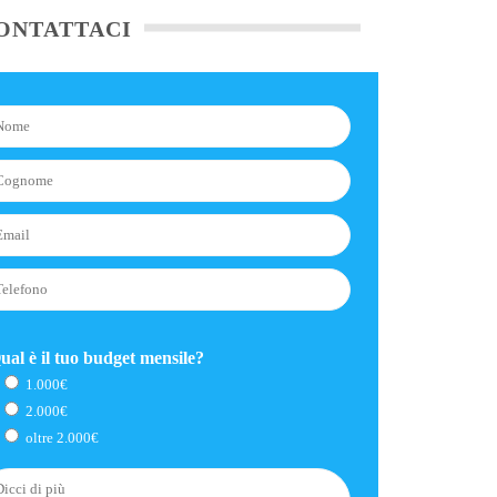
ONTATTACI
ual è il tuo budget mensile?
1.000€
2.000€
oltre 2.000€