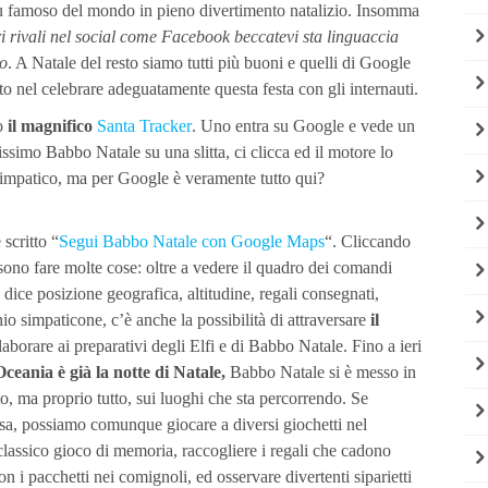
iù famoso del mondo in pieno divertimento natalizio. Insomma
ri rivali nel social come Facebook beccatevi sta linguaccia
no
. A Natale del resto siamo tutti più buoni e quelli di Google
uto nel celebrare adeguatamente questa festa con gli internauti.
to
il magnifico
Santa Tracker
. Uno entra su Google e vede un
simo Babbo Natale su una slitta, ci clicca ed il motore lo
simpatico, ma per Google è veramente tutto qui?
scritto “
Segui Babbo Natale con Google Maps
“. Cliccando
ssono fare molte cose: oltre a vedere il quadro dei comandi
 dice posizione geografica, altitudine, regali consegnati,
io simpaticone, c’è anche la possibilità di attraversare
il
laborare ai preparativi degli Elfi e di Babbo Natale. Fino a ieri
Oceania è già la notte di Natale,
Babbo Natale si è messo in
o, ma proprio tutto, sui luoghi che sta percorrendo. Se
sa, possiamo comunque giocare a diversi giochetti nel
l classico gioco di memoria, raccogliere i regali che cadono
 i pacchetti nei comignoli, ed osservare divertenti siparietti