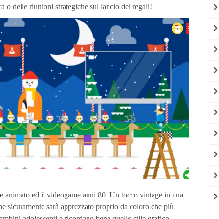
 o delle riunioni strategiche sul lancio dei regali!
tone animato ed il videogame anni 80. Un tocco vintage in una
che sicuramente sarà apprezzato proprio da coloro che più
ambini-adolescenti e ricordano bene quello stile grafico.