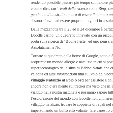
rendendo possibile passare più tempo sul motore p
è come dire:
cari rivali della ricerca come Bing, ca
perché ho dimostrato ancora di essere il numero u
si sono sforzati ad essere proprio i migliori in assol
Dalla mezzanotte tra il 23 ed il 24 dicembre è parti
Doodle carino: un quadretto innevato con un piccolis
porta sulla ricerca di “Buone Feste” ed uno pensa: 
Assolutamente No.
Tornate al quadretto della home di Google, sotto c’è 
scoprirete un mondo allegro e natalizio in cui si po
super tecnologico della slitta di Babbo Natale che ci
velocità ed altre
informazioni utili
sul volo del vecch
villaggio Natalizio al Polo Nord
per assistere e col
ancora non c’era niente sul tracker ma visto che
in 
viaggio nella nostra mattinata e possiamo sapere tutt
l’esplorazione del mondo con Google non ci interes
villaggio natalizio: trovare le coppiette di regali ne
impersonando un buffo elfo volante, fare canestro con