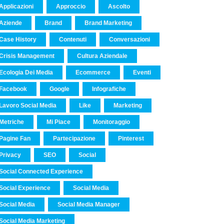
Applicazioni
Approccio
Ascolto
Aziende
Brand
Brand Marketing
Case History
Contenuti
Conversazioni
Crisis Management
Cultura Aziendale
Ecologia Dei Media
Ecommerce
Eventi
Facebook
Google
Infografiche
Lavoro Social Media
Like
Marketing
Metriche
Mi Piace
Monitoraggio
Pagine Fan
Partecipazione
Pinterest
Privacy
SEO
Social
Social Connected Experience
Social Experience
Social Media
Social Media
Social Media Manager
Social Media Marketing