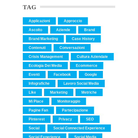
TAG
Applicazioni
Approccio
Ascolto
Aziende
Brand
Brand Marketing
Case History
Contenuti
Conversazioni
Crisis Management
Cultura Aziendale
Ecologia Dei Media
Ecommerce
Eventi
Facebook
Google
Infografiche
Lavoro Social Media
Like
Marketing
Metriche
Mi Piace
Monitoraggio
Pagine Fan
Partecipazione
Pinterest
Privacy
SEO
Social
Social Connected Experience
Social Experience
Social Media