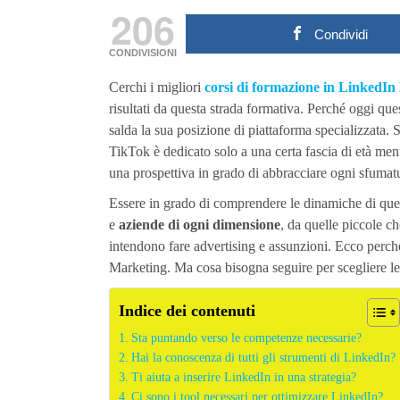
206
Condividi
CONDIVISIONI
Cerchi i migliori
corsi di formazione in LinkedI
risultati da questa strada formativa. Perché oggi que
salda la sua posizione di piattaforma specializzata. 
TikTok è dedicato solo a una certa fascia di età ment
una prospettiva in grado di abbracciare ogni sfumat
Essere in grado di comprendere le dinamiche di quest
e
aziende di ogni dimensione
, da quelle piccole c
intendono fare advertising e assunzioni. Ecco perch
Marketing. Ma cosa bisogna seguire per scegliere le
Indice dei contenuti
Sta puntando verso le competenze necessarie?
Hai la conoscenza di tutti gli strumenti di LinkedIn?
Ti aiuta a inserire LinkedIn in una strategia?
Ci sono i tool necessari per ottimizzare LinkedIn?