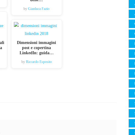
by
Gianluca Fazio
ali
Dimensioni immagini
da
post e copertina
LinkedIn: guida…
by
Riccardo Esposito
o