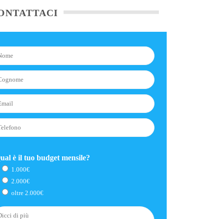
ONTATTACI
ual è il tuo budget mensile?
1.000€
2.000€
oltre 2.000€