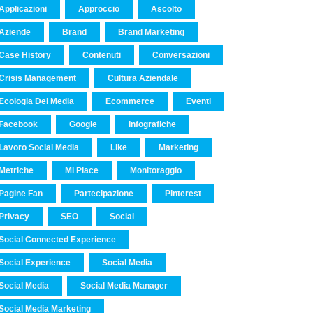
Applicazioni
Approccio
Ascolto
Aziende
Brand
Brand Marketing
Case History
Contenuti
Conversazioni
Crisis Management
Cultura Aziendale
Ecologia Dei Media
Ecommerce
Eventi
Facebook
Google
Infografiche
Lavoro Social Media
Like
Marketing
Metriche
Mi Piace
Monitoraggio
Pagine Fan
Partecipazione
Pinterest
Privacy
SEO
Social
Social Connected Experience
Social Experience
Social Media
Social Media
Social Media Manager
Social Media Marketing