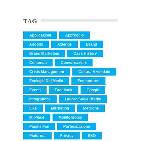
TAG
Applicazioni
Approccio
Ascolto
Aziende
Brand
Brand Marketing
Case History
Contenuti
Conversazioni
Crisis Management
Cultura Aziendale
Ecologia Dei Media
Ecommerce
Eventi
Facebook
Google
Infografiche
Lavoro Social Media
Like
Marketing
Metriche
Mi Piace
Monitoraggio
Pagine Fan
Partecipazione
Pinterest
Privacy
SEO