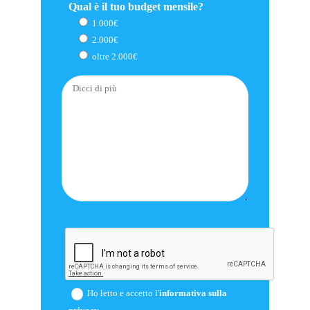
Qual è il tuo budget mensile?
1.000€
2.000€
oltre 2.000€
Ho letto e accetto l'
informativa sulla