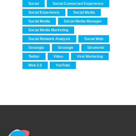
Social
Social Connected Experience
Social Experience
Social Media
Social Media
Social Media Manager
Social Media Marketing
Social Network Analysis
Social Web
Strategia
Strategie
Strumenti
Twitter
Video
Viral Marketing
Web 2.0
YouTube