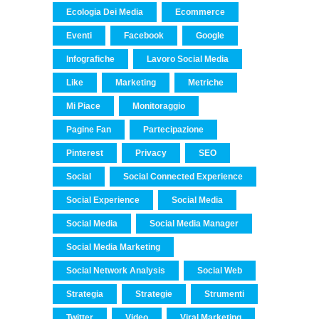
Ecologia Dei Media
Ecommerce
Eventi
Facebook
Google
Infografiche
Lavoro Social Media
Like
Marketing
Metriche
Mi Piace
Monitoraggio
Pagine Fan
Partecipazione
Pinterest
Privacy
SEO
Social
Social Connected Experience
Social Experience
Social Media
Social Media
Social Media Manager
Social Media Marketing
Social Network Analysis
Social Web
Strategia
Strategie
Strumenti
Twitter
Video
Viral Marketing