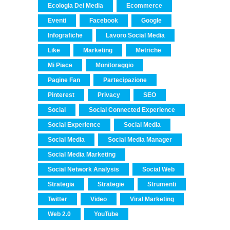
Ecologia Dei Media
Ecommerce
Eventi
Facebook
Google
Infografiche
Lavoro Social Media
Like
Marketing
Metriche
Mi Piace
Monitoraggio
Pagine Fan
Partecipazione
Pinterest
Privacy
SEO
Social
Social Connected Experience
Social Experience
Social Media
Social Media
Social Media Manager
Social Media Marketing
Social Network Analysis
Social Web
Strategia
Strategie
Strumenti
Twitter
Video
Viral Marketing
Web 2.0
YouTube