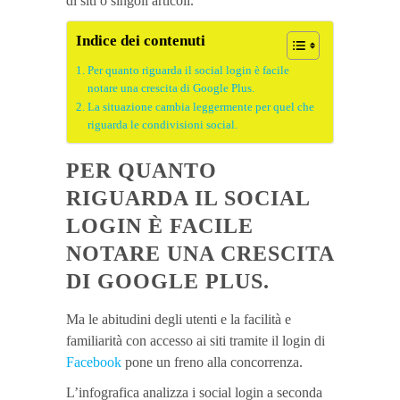
di siti o singoli articoli.
Indice dei contenuti
Per quanto riguarda il social login è facile
notare una crescita di Google Plus.
La situazione cambia leggermente per quel che
riguarda le condivisioni social.
PER QUANTO
RIGUARDA IL SOCIAL
LOGIN È FACILE
NOTARE UNA CRESCITA
DI GOOGLE PLUS.
Ma le abitudini degli utenti e la facilità e
familiarità con accesso ai siti tramite il login di
Facebook
pone un freno alla concorrenza.
L’infografica analizza i social login a seconda