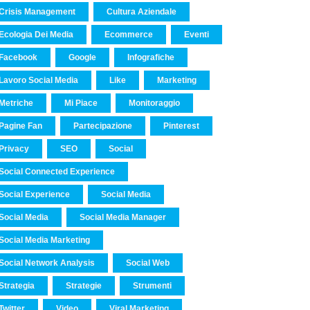
Crisis Management
Cultura Aziendale
Ecologia Dei Media
Ecommerce
Eventi
Facebook
Google
Infografiche
Lavoro Social Media
Like
Marketing
Metriche
Mi Piace
Monitoraggio
Pagine Fan
Partecipazione
Pinterest
Privacy
SEO
Social
Social Connected Experience
Social Experience
Social Media
Social Media
Social Media Manager
Social Media Marketing
Social Network Analysis
Social Web
Strategia
Strategie
Strumenti
Twitter
Video
Viral Marketing