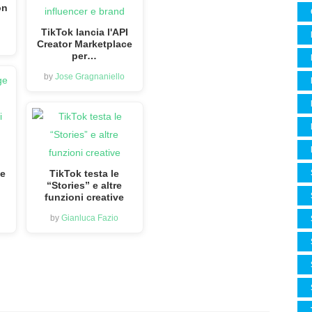
on
TikTok lancia l'API
Creator Marketplace
per…
by
Jose Gragnaniello
ge
TikTok testa le
“Stories” e altre
funzioni creative
by
Gianluca Fazio