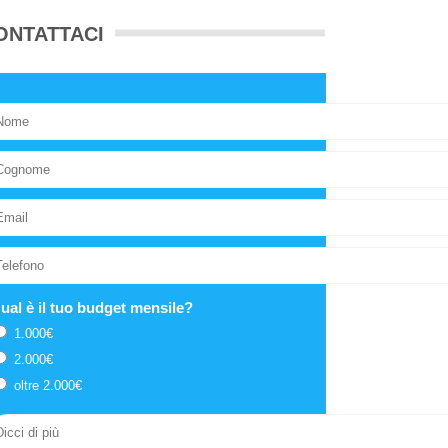
ONTATTACI
ual è il tuo budget mensile?
1.000€
2.000€
oltre 2.000€