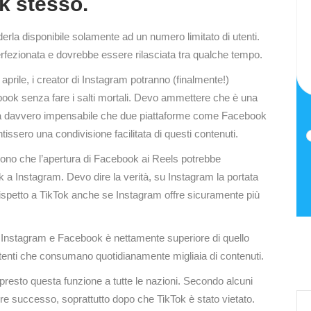
k stesso.
erla disponibile solamente ad un numero limitato di utenti.
erfezionata e dovrebbe essere rilasciata tra qualche tempo.
i aprile, i creator di Instagram potranno (finalmente!)
book senza fare i salti mortali. Devo ammettere che è una
era davvero impensabile che due piattaforme come Facebook
tissero una condivisione facilitata di questi contenuti.
ngono che l’apertura di Facebook ai Reels potrebbe
ok a Instagram. Devo dire la verità, su Instagram la portata
rispetto a TikTok anche se Instagram offre sicuramente più
 di Instagram e Facebook è nettamente superiore di quello
utenti che consumano quotidianamente migliaia di contenuti.
sto questa funzione a tutte le nazioni. Secondo alcuni
iore successo, soprattutto dopo che TikTok è stato vietato.