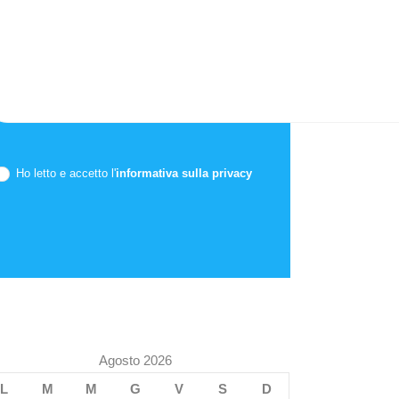
Ho letto e accetto l'
informativa sulla privacy
Agosto 2026
L
M
M
G
V
S
D