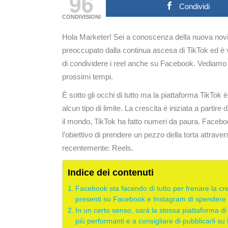
96
Condividi
CONDIVISIONI
Hola Marketer! Sei a conoscenza della nuova novi
preoccupato dalla continua ascesa di TikTok ed è vo
di condividere i reel anche su Facebook. Vediamo n
prossimi tempi.
È sotto gli occhi di tutto ma la piattaforma TikTok
alcun tipo di limite. La crescita è iniziata a parti
il mondo, TikTok ha fatto numeri da paura. Facebo
l’obiettivo di prendere un pezzo della torta attra
recentemente: Reels.
Indice dei contenuti
Facebook sta facendo di tutto per frenare la cre
presenti su Facebook e Instagram di spendere i
In un certo senso, sarà la stessa piattaforma di
più performanti e a consigliare di pubblicarli s