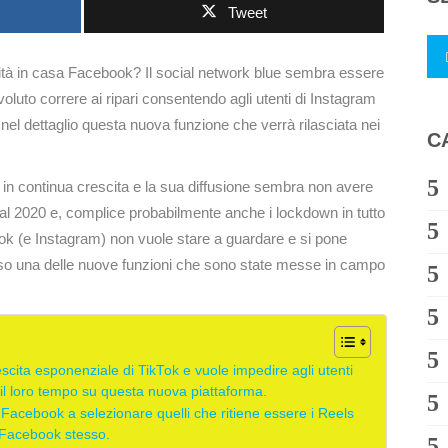
Tweet
tà in casa Facebook? Il social network blue sembra essere
luto correre ai ripari consentendo agli utenti di Instagram
el dettaglio questa nuova funzione che verrà rilasciata nei
C
 è in continua crescita e la sua diffusione sembra non avere
re dal 2020 e, complice probabilmente anche i lockdown in tutto
ok (e Instagram) non vuole stare a guardare e si pone
verso una delle nuove funzioni che sono state messe in campo
scita esponenziale di TikTok e vuole impedire agli utenti
l loro tempo su questa nuova piattaforma.
 Facebook a selezionare quelli che ritiene essere i Reels
u Facebook stesso.