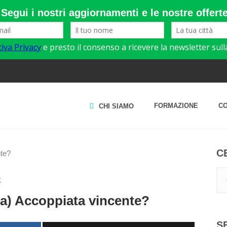
FORMAZIONE
C
CHI SIAMO
C
K
va) Accoppiata vincente?
S