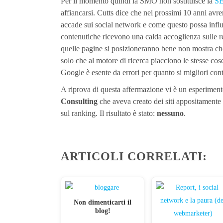
Per il momento quindi la SMO non sostituisce la
SE
affiancarsi. Cutts dice che nei prossimi 10 anni av
accade sui social network e come questo possa influe
contenutiche ricevono una calda accoglienza sulle r
quelle pagine si posizioneranno bene non mostra che 
solo che al motore di ricerca piacciono le stesse c
Google è esente da errori per quanto si migliori con
A riprova di questa affermazione vi è un esperiment
Consulting
che aveva creato dei siti appositamente 
sul ranking. Il risultato è stato:
nessuno
.
ARTICOLI CORRELATI:
Non dimenticarti il
blog!