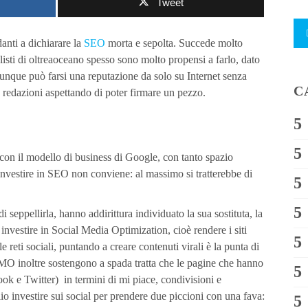
Tweet
anti a dichiarare la
SEO
morta e sepolta. Succede molto
isti di oltreaoceano spesso sono molto propensi a farlo, dato
unque può farsi una reputazione da solo su Internet senza
C
e redazioni aspettando di poter firmare un pezzo.
e con il modello di business di Google, con tanto spazio
investire in SEO non conviene: al massimo si tratterebbe di
i seppellirla, hanno addirittura individuato la sua sostituta, la
 investire in Social Media Optimization, cioè rendere i siti
 reti sociali, puntando a creare contenuti virali è la punta di
SMO inoltre sostengono a spada tratta che le pagine che hanno
ook e Twitter) in termini di mi piace, condivisioni e
o investire sui social per prendere due piccioni con una fava: