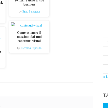
Twitter è utile al tuo
ork
business
by
Enzo Santagata
Come ottenere il
massimo dai tuoi
contenuti visual
by
Riccardo Esposito
a
« 
T
o