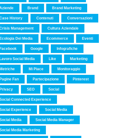
Aziende
Brand
Brand Marketing
Case History
Contenuti
Conversazioni
Crisis Management
Cultura Aziendale
Ecologia Dei Media
Ecommerce
Eventi
Facebook
Google
Infografiche
Lavoro Social Media
Like
Marketing
Metriche
Mi Piace
Monitoraggio
Pagine Fan
Partecipazione
Pinterest
Privacy
SEO
Social
Social Connected Experience
Social Experience
Social Media
Social Media
Social Media Manager
Social Media Marketing