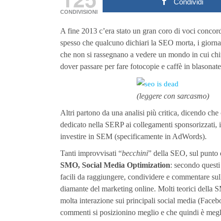
Condividi
CONDIVISIONI
A fine 2013 c’era stato un gran coro di voci concord
spesso che qualcuno dichiari la SEO morta, i giornal
che non si rassegnano a vedere un mondo in cui chi
dover passare per fare fotocopie e caffè in blasonat
(leggere con sarcasmo)
Altri partono da una analisi più critica, dicendo ch
dedicato nella SERP ai collegamenti sponsorizzati, 
investire in SEM (specificamente in AdWords).
Tanti improvvisati “
becchini
” della SEO, sul punto d
SMO, Social Media Optimization
: secondo questi
facili da raggiungere, condividere e commentare sulle
diamante del marketing online. Molti teorici della 
molta interazione sui principali social media (Faceb
commenti si posizionino meglio e che quindi è megli