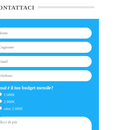
ONTATTACI
ual è il tuo budget mensile?
1.000€
2.000€
oltre 2.000€