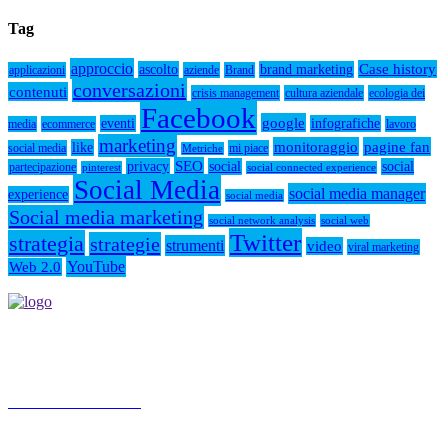
Tag
approccio
Case history
ascolto
brand marketing
applicazioni
aziende
Brand
conversazioni
contenuti
crisis management
cultura aziendale
ecologia dei
Facebook
google
eventi
infografiche
media
ecommerce
lavoro
marketing
monitoraggio
pagine fan
like
social media
mi piace
Metriche
SEO
privacy
social
social
partecipazione
pinterest
social connected experience
Social Media
social media manager
experience
social media
Social media marketing
social network analysis
social web
Twitter
strategia
strategie
strumenti
video
viral marketing
YouTube
Web 2.0
Socialmediamarketing.it agenzia social media marketing a Roma,
nasce da un'idea di Jose Gragnaniello ed Enzo Santagata
Chiama 3347572190
Roma