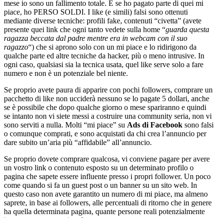
mese io sono un fallimento totale. E se ho pagato parte di quei mi
piace, ho PERSO SOLDI. I like (e simili) falsi sono ottenuti
mediante diverse tecniche: profili fake, contenuti “civetta” (avete
presente quei link che ogni tanto vedete sulla home “
guarda questa
ragazza beccata dal padre mentre era in webcam con il suo
ragazzo
“) che si aprono solo con un mi piace e lo ridirigono da
qualche parte ed altre tecniche da hacker, più o meno intrusive. In
ogni caso, qualsiasi sia la tecnica usata, quel like serve solo a fare
numero e non è un potenziale bel niente.
Se proprio avete paura di apparire con pochi followers, comprare un
pacchetto di like non ucciderà nessuno se lo pagate 5 dollari, anche
se è possibile che dopo qualche giorno o mese spariranno e quindi
se intanto non vi siete messi a costruire una community seria, non vi
sono serviti a nulla. Molti “mi piace” su
Ads di Facebook
sono falsi
o comunque comprati, e sono acquistati da chi crea l’annuncio per
dare subito un’aria più “affidabile” all’annuncio.
Se proprio dovete comprare qualcosa, vi conviene pagare per avere
un vostro link o contenuto esposto su un determinato profilo o
pagina che sapete essere influente presso i propri follower. Un poco
come quando si fa un guest post o un banner su un sito web. In
questo caso non avete garantito un numero di mi piace, ma almeno
saprete, in base ai followers, alle percentuali di ritorno che in genere
ha quella determinata pagina, quante persone reali potenzialmente