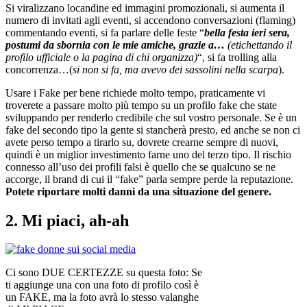
Si viralizzano locandine ed immagini promozionali, si aumenta il
numero di invitati agli eventi, si accendono conversazioni (flaming)
commentando eventi, si fa parlare delle feste “
bella festa ieri sera,
postumi da sbornia con le mie amiche, grazie a…
(etichettando il
profilo ufficiale o la pagina di chi organizza)
“, si fa trolling alla
concorrenza…(
si non si fa, ma avevo dei sassolini nella scarpa
).
Usare i Fake per bene richiede molto tempo, praticamente vi
troverete a passare molto più tempo su un profilo fake che state
sviluppando per renderlo credibile che sul vostro personale. Se è un
fake del secondo tipo la gente si stancherà presto, ed anche se non ci
avete perso tempo a tirarlo su, dovrete crearne sempre di nuovi,
quindi è un miglior investimento farne uno del terzo tipo. Il rischio
connesso all’uso dei profili falsi è quello che se qualcuno se ne
accorge, il brand di cui il “fake” parla sempre perde la reputazione.
Potete riportare molti danni da una situazione del genere.
2. Mi piaci, ah-ah
Ci sono DUE CERTEZZE su questa foto: Se
ti aggiunge una con una foto di profilo così è
un FAKE, ma la foto avrà lo stesso valanghe