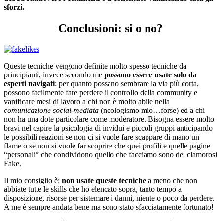
sforzi.
Conclusioni: si o no?
Queste tecniche vengono definite molto spesso tecniche da
principianti, invece secondo me
possono essere usate solo da
esperti navigati
: per quanto possano sembrare la via più corta,
possono facilmente fare perdere il controllo della community e
vanificare mesi di lavoro a chi non è molto abile nella
comunicazione social-mediata
(neologismo mio…forse) ed a chi
non ha una dote particolare come moderatore. Bisogna essere molto
bravi nel capire la psicologia di invidui e piccoli gruppi anticipando
le possibili reazioni se non ci si vuole fare scappare di mano un
flame o se non si vuole far scoprire che quei profili e quelle pagine
“personali” che condividono quello che facciamo sono dei clamorosi
Fake.
Il mio consiglio è:
non usate queste tecniche
a meno che non
abbiate tutte le skills che ho elencato sopra, tanto tempo a
disposizione, risorse per sistemare i danni, niente o poco da perdere.
A me è sempre andata bene ma sono stato sfacciatamente fortunato!