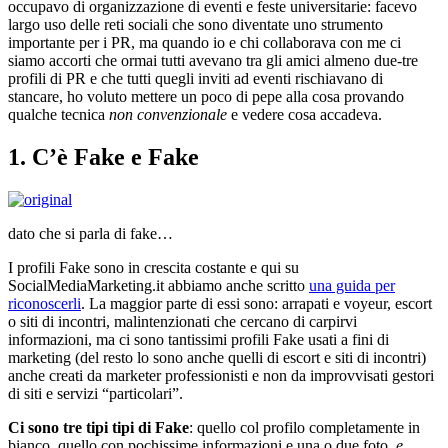
occupavo di organizzazione di eventi e feste universitarie: facevo
largo uso delle reti sociali che sono diventate uno strumento
importante per i PR, ma quando io e chi collaborava con me ci
siamo accorti che ormai tutti avevano tra gli amici almeno due-tre
profili di PR e che tutti quegli inviti ad eventi rischiavano di
stancare, ho voluto mettere un poco di pepe alla cosa provando
qualche tecnica
non convenzionale
e vedere cosa accadeva.
1. C’è Fake e Fake
dato che si parla di fake…
I profili Fake sono in crescita costante e qui su
SocialMediaMarketing.it abbiamo anche scritto
una guida per
riconoscerli
. La maggior parte di essi sono: arrapati e voyeur, escort
o siti di incontri, malintenzionati che cercano di carpirvi
informazioni, ma ci sono tantissimi profili Fake usati a fini di
marketing (del resto lo sono anche quelli di escort e siti di incontri)
anche creati da marketer professionisti e non da improvvisati gestori
di siti e servizi “particolari”.
Ci sono tre tipi tipi di Fake
: quello col profilo completamente in
bianco, quello con pochissime informazioni e una o due foto,
e