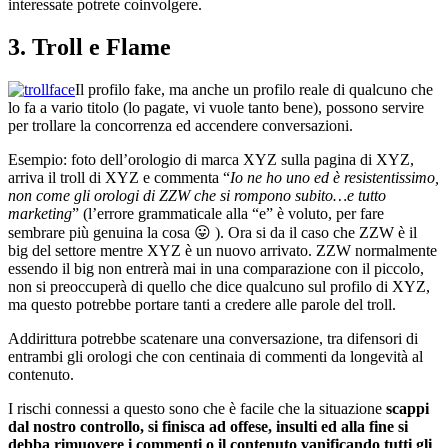
interessate potrete coinvolgere.
3. Troll e Flame
Il profilo fake, ma anche un profilo reale di qualcuno che
lo fa a vario titolo (lo pagate, vi vuole tanto bene), possono servire
per trollare la concorrenza ed accendere conversazioni.
Esempio: foto dell’orologio di marca XYZ sulla pagina di XYZ,
arriva il troll di XYZ e commenta “
Io ne ho uno ed è resistentissimo,
non come gli orologi di ZZW che si rompono subito…e tutto
marketing
” (l’errore grammaticale alla “e” è voluto, per fare
sembrare più genuina la cosa 😛 ). Ora si da il caso che ZZW è il
big del settore mentre XYZ è un nuovo arrivato. ZZW normalmente
essendo il big non entrerà mai in una comparazione con il piccolo,
non si preoccuperà di quello che dice qualcuno sul profilo di XYZ,
ma questo potrebbe portare tanti a credere alle parole del troll.
Addirittura potrebbe scatenare una conversazione, tra difensori di
entrambi gli orologi che con centinaia di commenti da longevità al
contenuto.
I rischi connessi a questo sono che è facile che la situazione
scappi
dal nostro controllo, si finisca ad offese, insulti ed alla fine si
debba rimuovere i commenti o il contenuto vanificando tutti gli