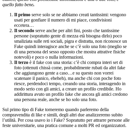
quello fatto bene
.
Il primo
serve solo se ne abbiamo creati tantissimi: vengono
usati per gonfiare il numero di mi piace, condivisioni
eccetera…
Il secondo
serve anche per altri fini, posto che tantissime
persone (sopratutto gente di mezza età bisogna dirlo) poco
smaliziata sulle reti sociali, pigra e distratta, non riconosce un
Fake quindi interagisce anche se c’è solo una foto (meglio se
di una persona del sesso opposto che mostra attrative fisiche
notevoli) e poco o nulla informazioni.
Il terzo
è il fake con una storia: c’è chi compra interi set di
foto (ottenuti chissà come, probabilmente rubati da altri fake
che aggiungono gente a caso…e su questo non vorrei
scatenare il panico, eheheh), ma anche chi con poche foto
riesce, perdendoci tempo, creando una storia, interagendo in
modo serio con gli amici, a creare un profilo credibile. Ho
addirittura avuto un profilo fake che ancora gli amici credono
una persona reale, anche se ho solo una foto.
Sul primo tipo di Fake torneremo quando parleremo della
compravendita di like e simili, degli altri due analizzeremo subito
l’utilità. Per cosa usavo io i Fake? Sopratutto per attrarre persone alle
feste universitarie, una pratica comune a molti PR ed organizzatori.