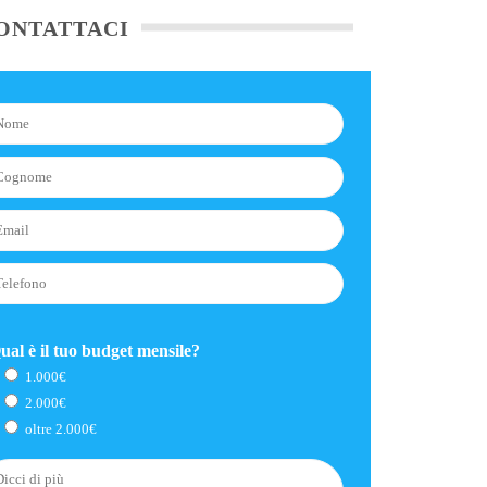
ONTATTACI
ual è il tuo budget mensile?
1.000€
2.000€
oltre 2.000€