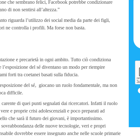
rsone che sembrano felici, Facebook potrebbe condizionare
o di non sentirsi all’altezza.”
to riguarda l’utilizzo dei social media da parte dei figli,
i ne controlla i profili. Ma forse non basta.
tazione e precarietà in ogni ambito. Tutto ciò condiziona
e l’esposizione del sé diventano un modo per riempire
mi forti tra coetanei basati sulla fiducia.
raesposizione del sé, giocano un ruolo fondamentale, ma non
ca difficile.
ente di quei punti segnalati dai ricercatori. Infatti il ruolo
vere e proprie crisi adolescenziali e poco preparati ad
uello che sarà il futuro dei giovani, è importantissimo.
a sovrabbondanza delle nuove tecnologie, veri e propri
ponsabile dovrebbe essere insegnato anche nelle scuole primarie