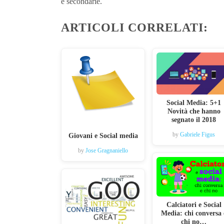
e secondarie.
ARTICOLI CORRELATI:
Social Media: 5+1
Novità che hanno
segnato il 2018
by
Gabriele Figus
Giovani e Social media
by
Jose Gragnaniello
Calciatori e Social
Media: chi conversa 
chi no…