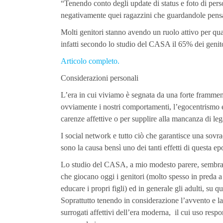
“Tenendo conto degli update di status e foto di pe
negativamente quei ragazzini che guardandole pensan
Molti genitori stanno avendo un ruolo attivo per quan
infatti secondo lo studio del CASA il 65% dei genitor
Articolo completo.
Considerazioni personali
L’era in cui viviamo è segnata da una forte frammen
ovviamente i nostri comportamenti, l’egocentrismo 
carenze affettive o per supplire alla mancanza di lega
I social network e tutto ciò che garantisce una sov
sono la causa bensì uno dei tanti effetti di questa epo
Lo studio del CASA, a mio modesto parere, sembra car
che giocano oggi i genitori (molto spesso in preda a 
educare i propri figli) ed in generale gli adulti, su q
Soprattutto tenendo in considerazione l’avvento e l
surrogati affettivi dell’era moderna, il cui uso res