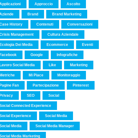
Applicazioni
Approccio
Ascolto
Aziende
Brand
Brand Marketing
Case History
Contenuti
Conversazioni
Crisis Management
Cultura Aziendale
Ecologia Dei Media
Ecommerce
Eventi
Facebook
Google
Infografiche
Lavoro Social Media
Like
Marketing
Metriche
Mi Piace
Monitoraggio
Pagine Fan
Partecipazione
Pinterest
Privacy
SEO
Social
Social Connected Experience
Social Experience
Social Media
Social Media
Social Media Manager
Social Media Marketing