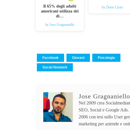
Il 65% degli adulti
by
Dario Ciracì
americani utilizza siti
di…
by
Jose Gragnaniello
Facebook
Giovani
Psicologia
Social Network
Jose Gragnaniello
Nel 2009 crea Socialmediam
SEO, Social e Google Ads. 
2006 con tesi sullo User ge
marketing per aziende e onl