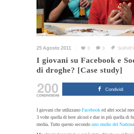
25 Agosto 2011
0
3
SURVEY
I giovani su Facebook e Social Media più propensi all’uso
di droghe? [Case study]
200
Condividi
CONDIVISIONI
I giovani che utilizzano
Facebook
ed altri social me
3 volte quella di bere alcool e due in più quella di f
media. Tutto questo secondo
uno studio del Natio