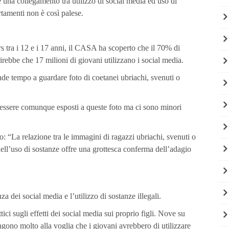
se una collegamento tra utilizzo di social media ed uso di
tamenti non è così palese.
s tra i 12 e i 17 anni, il CASA ha scoperto che il 70% di
irebbe che 17 milioni di giovani utilizzano i social media.
nde tempo a guardare foto di coetanei ubriachi, svenuti o
 essere comunque esposti a queste foto ma ci sono minori
o: “La relazione tra le immagini di ragazzi ubriachi, svenuti o
nell’uso di sostanze offre una grottesca conferma dell’adagio
za dei social media e l’utilizzo di sostanze illegali.
ci sugli effetti dei social media sui proprio figli. Nove su
ngono molto alla voglia che i giovani avrebbero di utilizzare