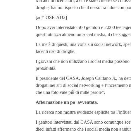
Ma alcuni ricercatori, a cui è stato chiesto se ci fos
droghe, hanno risposto che il nesso tra i due compor
[ad#JOSE-AD2]
Dopo aver intervistato 500 genitori e 2.000 teenager
questi utilizza almeno un social media, il che sugger
La metà di questi, una volta sui social network, spe
facenti uso di droghe.
I giovani che non utilizzano i social media possono
probabilità.
Il presidente del CASA, Joseph Califano Jr., ha dett
drogati nei siti di social networking e l’incremento 
che una foto vale più di mille parole”.
Affermazione un po’ avventata
.
La ricerca non mostra evidenze esplicite tra l’influen
I genitori intervistati dal CASA sono comunque scetti
dieci infatti affermano che i social media non aggiu