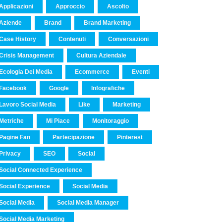
Applicazioni
Approccio
Ascolto
Aziende
Brand
Brand Marketing
Case History
Contenuti
Conversazioni
Crisis Management
Cultura Aziendale
Ecologia Dei Media
Ecommerce
Eventi
Facebook
Google
Infografiche
Lavoro Social Media
Like
Marketing
Metriche
Mi Piace
Monitoraggio
Pagine Fan
Partecipazione
Pinterest
Privacy
SEO
Social
Social Connected Experience
Social Experience
Social Media
Social Media
Social Media Manager
Social Media Marketing