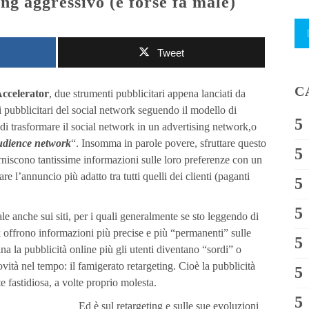
ing aggressivo (e forse fa male)
Tweet
C
ccelerator
, due strumenti pubblicitari appena lanciati da
 pubblicitari del social network seguendo il modello di
di trasformare il social network in un advertising network,o
udience network
“. Insomma in parole povere, sfruttare questo
niscono tantissime informazioni sulle loro preferenze con un
e l’annuncio più adatto tra tutti quelli dei clienti (paganti
e anche sui siti, per i quali generalmente se sto leggendo di
k offrono informazioni più precise e più “permanenti” sulle
fina la pubblicità online più gli utenti diventano “sordi” o
vità nel tempo: il famigerato retargeting. Cioè la pubblicità
te fastidiosa, a volte proprio molesta.
Ed è sul retargeting e sulle sue evoluzioni