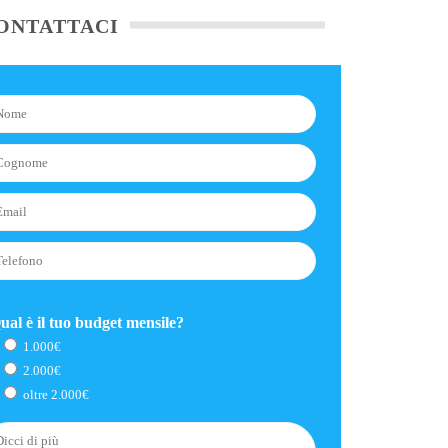
ONTATTACI
ual è il tuo budget mensile?
1.000€
2.000€
oltre 2.000€