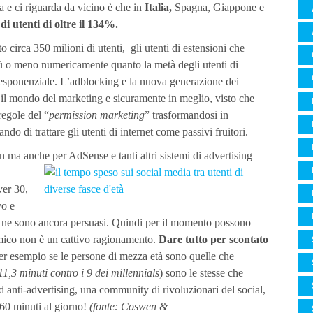
a e ci riguarda da vicino è che in
Italia,
Spagna, Giappone e
di utenti di oltre il 134%.
irca 350 milioni di utenti, gli utenti di estensioni che
iù o meno numericamente quanto la metà degli utenti di
esponenziale. L’adblocking e la nuova generazione dei
il mondo del marketing e sicuramente in meglio, visto che
regole del “
permission marketing
” trasformandosi in
ndo di trattare gli utenti di internet come passivi fruitori.
ma anche per AdSense e tanti altri sistemi di advertising
ver 30,
vo e
nzi ne sono ancora persuasi. Quindi per il momento possono
omico non è un cattivo ragionamento.
Dare tutto per scontato
er esempio se le persone di mezza età sono quelle che
11,3 minuti contro i 9 dei millennials
) sono le stesse che
ed anti-advertising, una community di rivoluzionari del social,
a 60 minuti al giorno!
(fonte: Coswen &