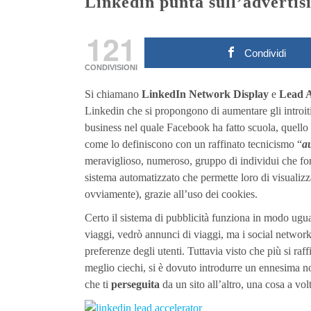
Linkedin punta sull’advertis
121
Condividi
CONDIVISIONI
Si chiamano
LinkedIn Network Display
e
Lead A
Linkedin che si propongono di aumentare gli introiti
business nel quale Facebook ha fatto scuola, quello 
come lo definiscono con un raffinato tecnicismo “
a
meraviglioso, numeroso, gruppo di individui che for
sistema automatizzato che permette loro di visualizzar
ovviamente), grazie all’uso dei cookies.
Certo il sistema di pubblicità funziona in modo ugual
viaggi, vedrò annunci di viaggi, ma i social networ
preferenze degli utenti. Tuttavia visto che più si raf
meglio ciechi, si è dovuto introdurre un ennesima no
che ti
perseguita
da un sito all’altro, una cosa a vol