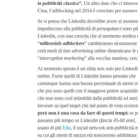
la pubblicità classica”.
Un altro dato che ci interess
Cina, l’adblocking nel 2014 è cresciuto per numero
Se si pensa che Linkedin dovrebbe avere al momento c
impediscono alla pubblicità di perseguitarci sono p
Linkedin, con una crescita che al momento sembra 
“
millennials adblockers
” cambieranno sicuramente 
certi modi di fare advertising online dimenticano le 
“
interruption markering
” alla vecchia maniera, cerca
Al momento questo è un sfida non solo per LinkedIn 
online.
Forse quelli di Linkedin hanno pensato che
comunque hanno una buona percentuale di utenti o
che poi sono quelli con il maggiore potere acquisiti
che non sono così infastiditi dalla pubblicità ed a
lavorare su quel target che dal punto di vista econ
però non è una cosa da fare di questi tempi:
se p
passano più tempo su Linkedin (
fascia 45-60 anni, 
usano di più
Ello
, il social network anti-pubblicità 
su cui gli utenti di mezza età trascorrono addirittur