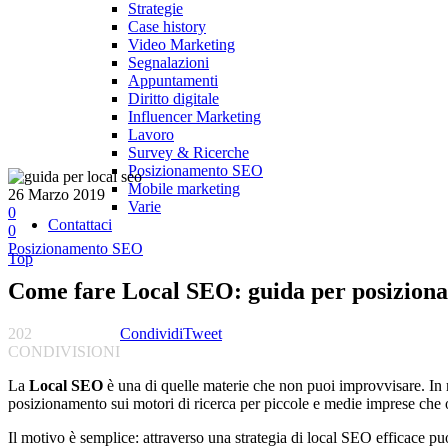
Strategie
Case history
Video Marketing
Segnalazioni
Appuntamenti
Diritto digitale
Influencer Marketing
Lavoro
Survey & Ricerche
Posizionamento SEO
Mobile marketing
26 Marzo 2019
Varie
0
Contattaci
0
Posizionamento SEO
Top
Come fare Local SEO: guida per posizionar
202
Condividi
Tweet
CONDIVISIONI
La
Local SEO
è una di quelle materie che non puoi improvvisare. In r
posizionamento sui motori di ricerca per piccole e medie imprese che o
Il motivo è semplice: attraverso una strategia di local SEO efficace p