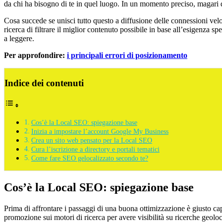
da chi ha bisogno di te in quel luogo. In un momento preciso, magari
Cosa succede se unisci tutto questo a diffusione delle connessioni vel
ricerca di filtrare il miglior contenuto possibile in base all’esigenza 
a leggere.
Per approfondire:
i principali errori di posizionamento
Indice dei contenuti
Cos’è la Local SEO: spiegazione base
Inizia a impostare l’account Google My Business
Crea un sito web pensato per la Local SEO
Cura l’iscrizione a directory e portali tematici
Come fare SEO gelocalizzato secondo te?
Cos’è la Local SEO: spiegazione base
Prima di affrontare i passaggi di una buona ottimizzazione è giusto cap
promozione sui motori di ricerca per avere visibilità su ricerche geoloc