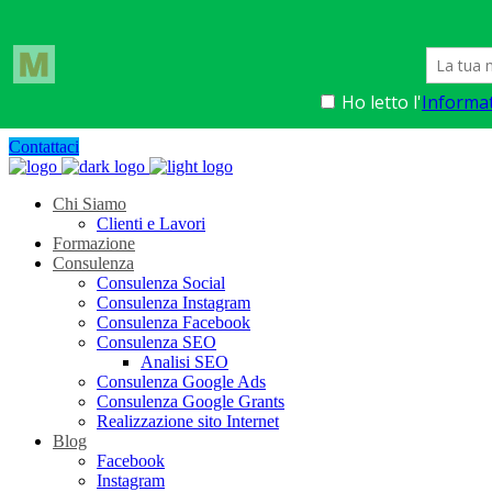
Contattaci
Chi Siamo
Clienti e Lavori
Formazione
Consulenza
Consulenza Social
Consulenza Instagram
Consulenza Facebook
Consulenza SEO
Analisi SEO
Consulenza Google Ads
Consulenza Google Grants
Realizzazione sito Internet
Blog
Facebook
Instagram