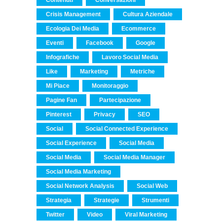
Contenuti
Conversazioni
Crisis Management
Cultura Aziendale
Ecologia Dei Media
Ecommerce
Eventi
Facebook
Google
Infografiche
Lavoro Social Media
Like
Marketing
Metriche
Mi Piace
Monitoraggio
Pagine Fan
Partecipazione
Pinterest
Privacy
SEO
Social
Social Connected Experience
Social Experience
Social Media
Social Media
Social Media Manager
Social Media Marketing
Social Network Analysis
Social Web
Strategia
Strategie
Strumenti
Twitter
Video
Viral Marketing