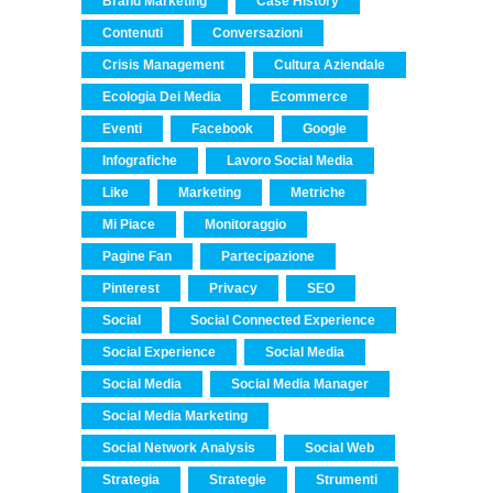
Brand Marketing
Case History
Contenuti
Conversazioni
Crisis Management
Cultura Aziendale
Ecologia Dei Media
Ecommerce
Eventi
Facebook
Google
Infografiche
Lavoro Social Media
Like
Marketing
Metriche
Mi Piace
Monitoraggio
Pagine Fan
Partecipazione
Pinterest
Privacy
SEO
Social
Social Connected Experience
Social Experience
Social Media
Social Media
Social Media Manager
Social Media Marketing
Social Network Analysis
Social Web
Strategia
Strategie
Strumenti