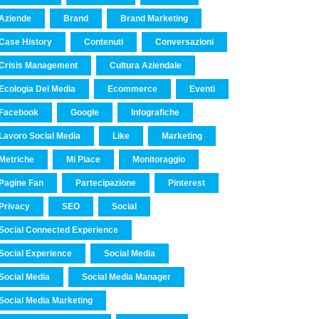
Aziende
Brand
Brand Marketing
Case History
Contenuti
Conversazioni
Crisis Management
Cultura Aziendale
Ecologia Dei Media
Ecommerce
Eventi
Facebook
Google
Infografiche
Lavoro Social Media
Like
Marketing
Metriche
Mi Piace
Monitoraggio
Pagine Fan
Partecipazione
Pinterest
Privacy
SEO
Social
Social Connected Experience
Social Experience
Social Media
Social Media
Social Media Manager
Social Media Marketing