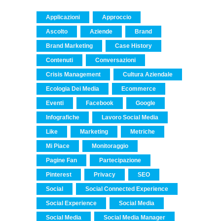
Applicazioni
Approccio
Ascolto
Aziende
Brand
Brand Marketing
Case History
Contenuti
Conversazioni
Crisis Management
Cultura Aziendale
Ecologia Dei Media
Ecommerce
Eventi
Facebook
Google
Infografiche
Lavoro Social Media
Like
Marketing
Metriche
Mi Piace
Monitoraggio
Pagine Fan
Partecipazione
Pinterest
Privacy
SEO
Social
Social Connected Experience
Social Experience
Social Media
Social Media
Social Media Manager