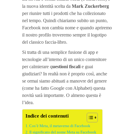
la nuova identità scelta da
Mark Zuckerberg
per riunire tutti i prodotti che ha collezionato
nel tempo. Quindi chiariamo subito un punto,
Facebook non cambia nome e quando apriremo
il nostro profilo troveremo sempre il logotipo
del classico faccia-libro.
Si tratta di una semplice fusione di app e
tecnologie all’interno di un unico contenitore
per calmierare q
uestioni fiscali
e guai
giudiziari? In realtà non è proprio così, anche
se ormai siamo abituati a manovre del genere
(come ha fatto Google con Alphabet) questa
novità sarà importante. O almeno questa è
l’idea.
Indice dei contenuti
Cos’è Meta, il metaverso di Facebook
Il significato del nome Meta su Facebook