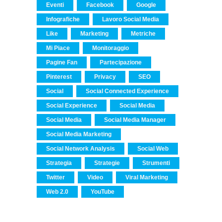
Eventi
Facebook
Google
Infografiche
Lavoro Social Media
Like
Marketing
Metriche
Mi Piace
Monitoraggio
Pagine Fan
Partecipazione
Pinterest
Privacy
SEO
Social
Social Connected Experience
Social Experience
Social Media
Social Media
Social Media Manager
Social Media Marketing
Social Network Analysis
Social Web
Strategia
Strategie
Strumenti
Twitter
Video
Viral Marketing
Web 2.0
YouTube