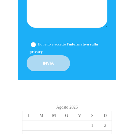
Ho letto e accetto l'
informativa sulla
privacy
Agosto 2026
L
M
M
G
V
S
D
1
2