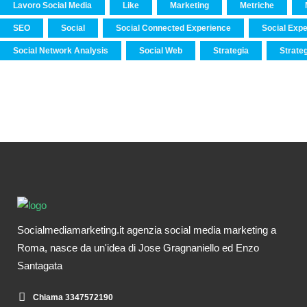
Lavoro Social Media
Like
Marketing
Metriche
SEO
Social
Social Connected Experience
Social Exp
Social Network Analysis
Social Web
Strategia
Strate
Socialmediamarketing.it agenzia social media marketing a
Roma, nasce da un'idea di Jose Gragnaniello ed Enzo
Santagata
Chiama 3347572190