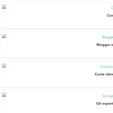
Com
Blogger o
Come ident
Gli espert