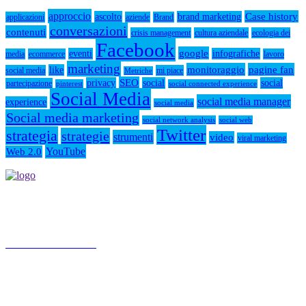
approccio
Case history
ascolto
brand marketing
applicazioni
aziende
Brand
conversazioni
contenuti
crisis management
cultura aziendale
ecologia dei
Facebook
google
eventi
infografiche
media
ecommerce
lavoro
marketing
monitoraggio
pagine fan
like
social media
mi piace
Metriche
SEO
privacy
social
social
partecipazione
pinterest
social connected experience
Social Media
social media manager
experience
social media
Social media marketing
social network analysis
social web
Twitter
strategia
strategie
strumenti
video
viral marketing
YouTube
Web 2.0
Socialmediamarketing.it agenzia social media marketing a Roma,
nasce da un'idea di Jose Gragnaniello ed Enzo Santagata
Chiama 3347572190
Roma
Lun - Ven 10.00 - 18.00