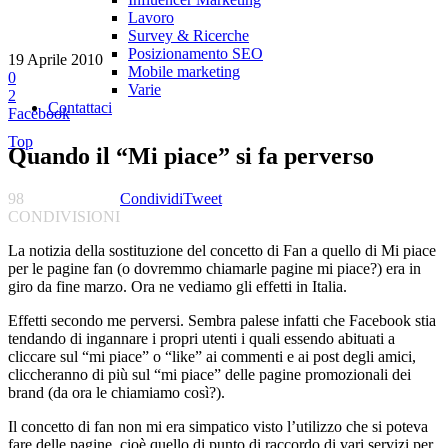
Lavoro
Survey & Ricerche
Posizionamento SEO
19 Aprile 2010
Mobile marketing
0
Varie
2
Contattaci
Facebook
Top
Quando il “Mi piace” si fa perverso
98
Condividi
Tweet
CONDIVISIONI
La notizia della sostituzione del concetto di Fan a quello di Mi piace
per le pagine fan (o dovremmo chiamarle pagine mi piace?) era in
giro da fine marzo. Ora ne vediamo gli effetti in Italia.
Effetti secondo me perversi. Sembra palese infatti che Facebook stia
tendando di ingannare i propri utenti i quali essendo abituati a
cliccare sul “mi piace” o “like” ai commenti e ai post degli amici,
cliccheranno di più sul “mi piace” delle pagine promozionali dei
brand (da ora le chiamiamo così?).
Il concetto di fan non mi era simpatico visto l’utilizzo che si poteva
fare delle pagine, cioè quello di punto di raccordo di vari servizi per