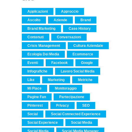
Applicazioni
Approccio
Ascolto
Aziende
Brand
Brand Marketing
Case History
Contenuti
Conversazioni
Crisis Management
Cultura Aziendale
Ecologia Dei Media
Ecommerce
Eventi
Facebook
Google
Infografiche
Lavoro Social Media
Like
Marketing
Metriche
Mi Piace
Monitoraggio
Pagine Fan
Partecipazione
Pinterest
Privacy
SEO
Social
Social Connected Experience
Social Experience
Social Media
Social Media
Social Media Manager