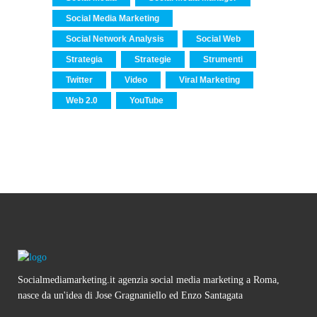
Social Media Marketing
Social Network Analysis
Social Web
Strategia
Strategie
Strumenti
Twitter
Video
Viral Marketing
Web 2.0
YouTube
Socialmediamarketing.it agenzia social media marketing a Roma,
nasce da un'idea di Jose Gragnaniello ed Enzo Santagata