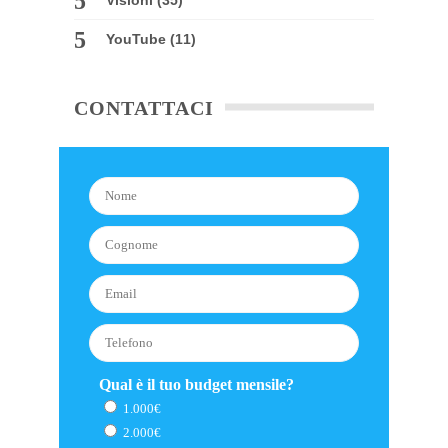
Visioni
(35)
YouTube
(11)
CONTATTACI
Qual è il tuo budget mensile?
1.000€
2.000€