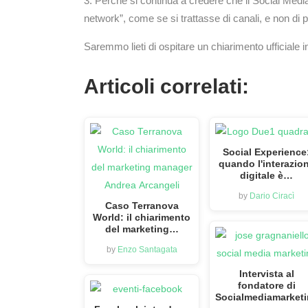
Perché si continua a credere che il Social Media
network”, come se si trattasse di canali, e non di
Saremmo lieti di ospitare un chiarimento ufficiale i
Articoli correlati:
Social Experience
quando l'interazio
digitale è…
by
Dario Ciracì
Caso Terranova
World: il chiarimento
del marketing…
by
Enzo Santagata
Intervista al
fondatore di
Socialmediamarketi