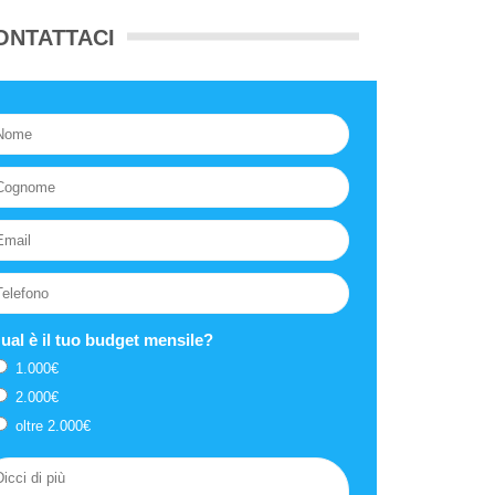
ONTATTACI
ual è il tuo budget mensile?
1.000€
2.000€
oltre 2.000€