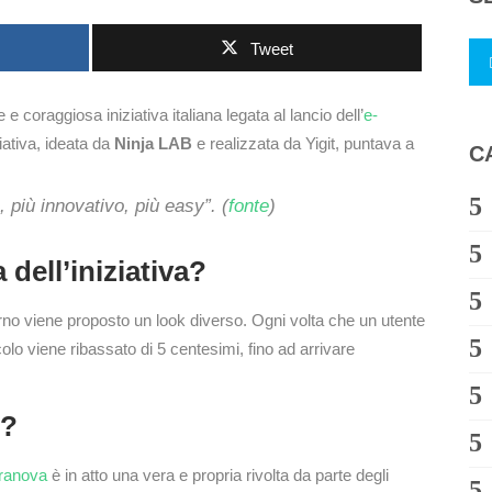
Tweet
coraggiosa iniziativa italiana legata al lancio dell’
e-
iziativa, ideata da
Ninja LAB
e realizzata da Yigit, puntava a
C
 più innovativo, più easy”. (
fonte
)
dell’iniziativa?
rno viene proposto un look diverso. Ogni volta che un utente
icolo viene ribassato di 5 centesimi, fino ad arrivare
i?
rranova
è in atto una vera e propria rivolta da parte degli