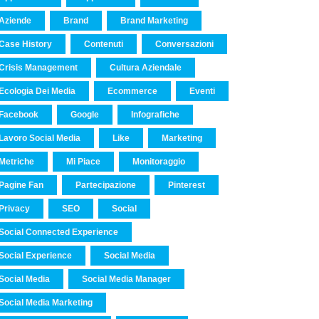
Aziende
Brand
Brand Marketing
Case History
Contenuti
Conversazioni
Crisis Management
Cultura Aziendale
Ecologia Dei Media
Ecommerce
Eventi
Facebook
Google
Infografiche
Lavoro Social Media
Like
Marketing
Metriche
Mi Piace
Monitoraggio
Pagine Fan
Partecipazione
Pinterest
Privacy
SEO
Social
Social Connected Experience
Social Experience
Social Media
Social Media
Social Media Manager
Social Media Marketing