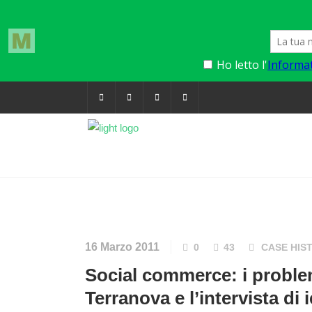
16 Marzo 2011
0
43
CASE HIS
Social commerce: i problemi di oggi sulla fan page
Terranova e l’intervista di