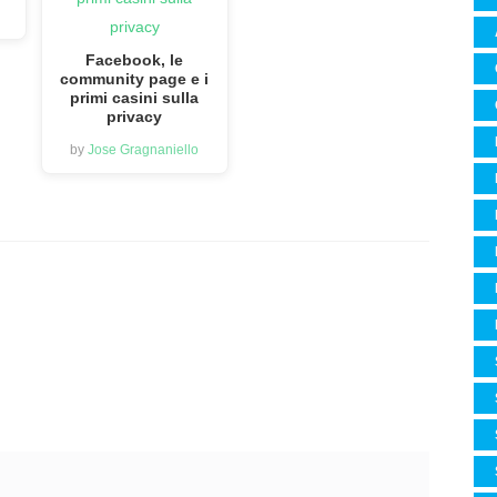
Facebook, le
community page e i
primi casini sulla
privacy
by
Jose Gragnaniello