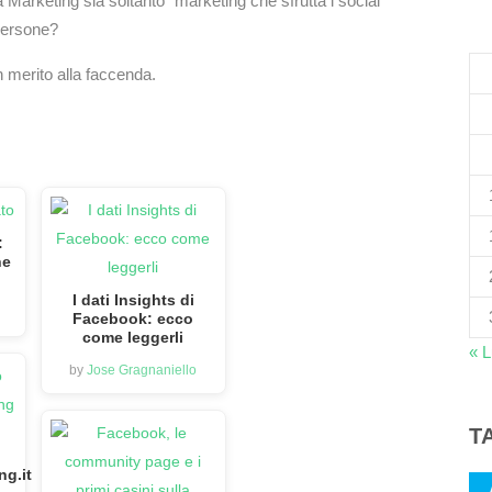
 Marketing sia soltanto “marketing che sfrutta i social
 persone?
n merito alla faccenda.
:
ne
I dati Insights di
Facebook: ecco
come leggerli
« 
by
Jose Gragnaniello
T
ng.it