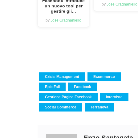
Facebook introduce
by
Jose Gragnaniello
un nuovo tool per
gestire gli…
by
Jose Gragnaniello
Crisis Management
Ecommerce
Epic Fail
Facebook
Gestione Pagina Facebook
Intervista
Social Commerce
Terranova
Enzo Santagata