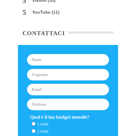
Visioni
(35)
YouTube
(11)
CONTATTACI
Qual è il tuo budget mensile?
1.000€
2.000€