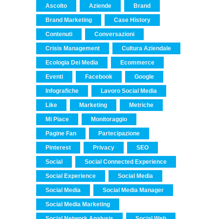
Ascolto
Aziende
Brand
Brand Marketing
Case History
Contenuti
Conversazioni
Crisis Management
Cultura Aziendale
Ecologia Dei Media
Ecommerce
Eventi
Facebook
Google
Infografiche
Lavoro Social Media
Like
Marketing
Metriche
Mi Piace
Monitoraggio
Pagine Fan
Partecipazione
Pinterest
Privacy
SEO
Social
Social Connected Experience
Social Experience
Social Media
Social Media
Social Media Manager
Social Media Marketing
Social Network Analysis
Social Web