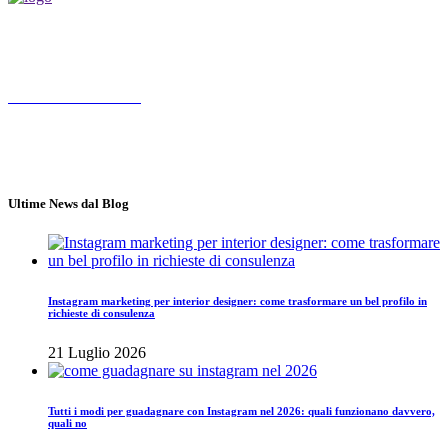
Socialmediamarketing.it agenzia social media marketing a Roma,
nasce da un'idea di Jose Gragnaniello ed Enzo Santagata
Chiama 3347572190
Roma
Lun - Ven 10.00 - 18.00
Ultime News dal Blog
Instagram marketing per interior designer: come trasformare un bel profilo in
richieste di consulenza
21 Luglio 2026
Tutti i modi per guadagnare con Instagram nel 2026: quali funzionano davvero,
quali no