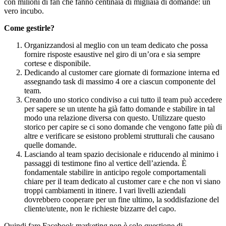
con milioni di fan che fanno centinaia di migliaia di domande: un
vero incubo.
Come gestirle?
Organizzandosi al meglio con un team dedicato che possa
fornire risposte esaustive nel giro di un’ora e sia sempre
cortese e disponibile.
Dedicando al customer care giornate di formazione interna ed
assegnando task di massimo 4 ore a ciascun componente del
team.
Creando uno storico condiviso a cui tutto il team può accedere
per sapere se un utente ha già fatto domande e stabilire in tal
modo una relazione diversa con questo. Utilizzare questo
storico per capire se ci sono domande che vengono fatte più di
altre e verificare se esistono problemi strutturali che causano
quelle domande.
Lasciando al team spazio decisionale e riducendo al minimo i
passaggi di testimone fino al vertice dell’azienda. È
fondamentale stabilire in anticipo regole comportamentali
chiare per il team dedicato al customer care e che non vi siano
troppi cambiamenti in itinere. I vari livelli aziendali
dovrebbero cooperare per un fine ultimo, la soddisfazione del
cliente/utente, non le richieste bizzarre del capo.
Quindi fare Facebook marketing non è solo questione di