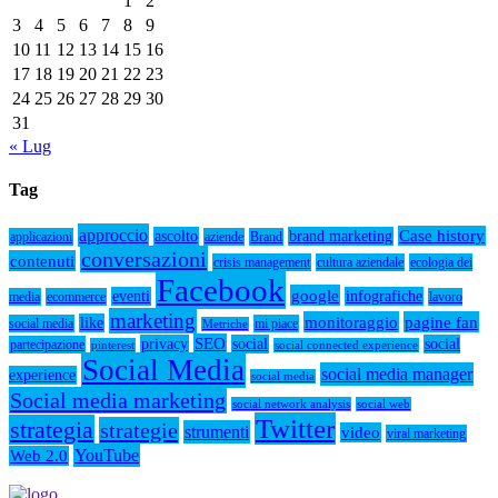
1
2
3
4
5
6
7
8
9
10
11
12
13
14
15
16
17
18
19
20
21
22
23
24
25
26
27
28
29
30
31
« Lug
Tag
approccio
Case history
ascolto
brand marketing
applicazioni
aziende
Brand
conversazioni
contenuti
crisis management
cultura aziendale
ecologia dei
Facebook
google
eventi
infografiche
media
ecommerce
lavoro
marketing
monitoraggio
pagine fan
like
social media
mi piace
Metriche
SEO
privacy
social
social
partecipazione
pinterest
social connected experience
Social Media
social media manager
experience
social media
Social media marketing
social network analysis
social web
Twitter
strategia
strategie
strumenti
video
viral marketing
YouTube
Web 2.0