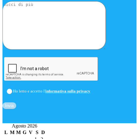
Ho letto e accetto l'
informativa sulla privacy
Agosto 2026
L
M
M
G
V
S
D