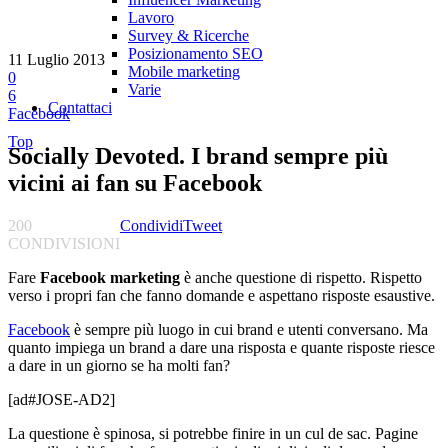
Lavoro
Survey & Ricerche
Posizionamento SEO
11 Luglio 2013
Mobile marketing
0
Varie
6
Contattaci
Facebook
Top
Socially Devoted. I brand sempre più
vicini ai fan su Facebook
200
Condividi
Tweet
CONDIVISIONI
Fare
Facebook marketing
è anche questione di rispetto. Rispetto
verso i propri fan che fanno domande e aspettano risposte esaustive.
Facebook
è sempre più luogo in cui brand e utenti conversano. Ma
quanto impiega un brand a dare una risposta e quante risposte riesce
a dare in un giorno se ha molti fan?
[ad#JOSE-AD2]
La questione è spinosa, si potrebbe finire in un cul de sac. Pagine