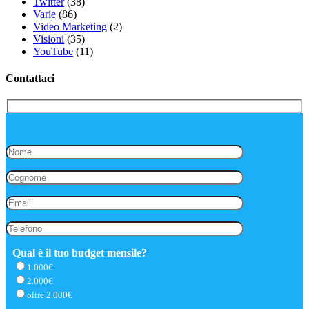
Twitter
(38)
Varie
(86)
Video Marketing
(2)
Visioni
(35)
YouTube
(11)
Contattaci
Qual è il tuo budget mensile?
1.000€
2.000€
oltre 2.000€