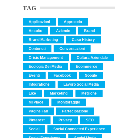
TAG
Applicazioni
Approccio
Ascolto
Aziende
Brand
Brand Marketing
Case History
Contenuti
Conversazioni
Crisis Management
Cultura Aziendale
Ecologia Dei Media
Ecommerce
Eventi
Facebook
Google
Infografiche
Lavoro Social Media
Like
Marketing
Metriche
Mi Piace
Monitoraggio
Pagine Fan
Partecipazione
Pinterest
Privacy
SEO
Social
Social Connected Experience