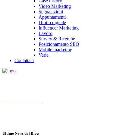
Case history
Video Marketing
Segnalazioni
Appuntamenti
Diritto digitale
Influencer Marketing
Lavoro
Survey & Ricerche
Posizionamento SEO
Mobile marketing
Varie
Contattaci
Socialmediamarketing.it agenzia social media marketing a Roma,
nasce da un'idea di Jose Gragnaniello ed Enzo Santagata
Chiama 3347572190
Roma
Lun - Ven 10.00 - 18.00
Ultime News dal Blog