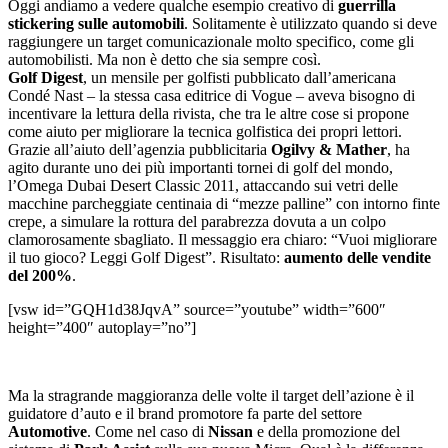
Oggi andiamo a vedere qualche esempio creativo di
guerrilla
stickering sulle automobili
. Solitamente è utilizzato quando si deve
raggiungere un target comunicazionale molto specifico, come gli
automobilisti. Ma non è detto che sia sempre così.
Golf Digest
, un mensile per golfisti pubblicato dall’americana
Condé Nast – la stessa casa editrice di Vogue – aveva bisogno di
incentivare la lettura della rivista, che tra le altre cose si propone
come aiuto per migliorare la tecnica golfistica dei propri lettori.
Grazie all’aiuto dell’agenzia pubblicitaria
Ogilvy & Mather
, ha
agito durante uno dei più importanti tornei di golf del mondo,
l’Omega Dubai Desert Classic 2011, attaccando sui vetri delle
macchine parcheggiate centinaia di “mezze palline” con intorno finte
crepe, a simulare la rottura del parabrezza dovuta a un colpo
clamorosamente sbagliato. Il messaggio era chiaro: “Vuoi migliorare
il tuo gioco? Leggi Golf Digest”. Risultato:
aumento delle vendite
del 200%
.
[vsw id=”GQH1d38JqvA” source=”youtube” width=”600″
height=”400″ autoplay=”no”]
Ma la stragrande maggioranza delle volte il target dell’azione è il
guidatore d’auto e il brand promotore fa parte del settore
Automotive
. Come nel caso di
Nissan
e della promozione del