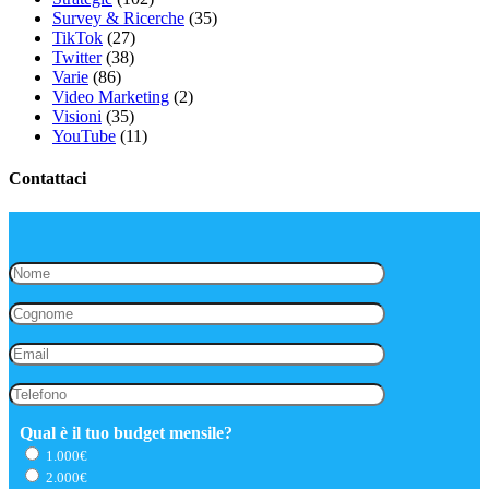
Survey & Ricerche
(35)
TikTok
(27)
Twitter
(38)
Varie
(86)
Video Marketing
(2)
Visioni
(35)
YouTube
(11)
Contattaci
Qual è il tuo budget mensile?
1.000€
2.000€