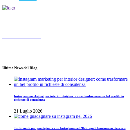
Socialmediamarketing.it agenzia social media marketing a Roma,
nasce da un'idea di Jose Gragnaniello ed Enzo Santagata
Chiama 3347572190
Roma
Lun - Ven 10.00 - 18.00
Ultime News dal Blog
Instagram marketing per interior designer: come trasformare un bel profilo in
richieste di consulenza
21 Luglio 2026
Tutti i modi per guadagnare con Instagram nel 2026: quali funzionano davvero,