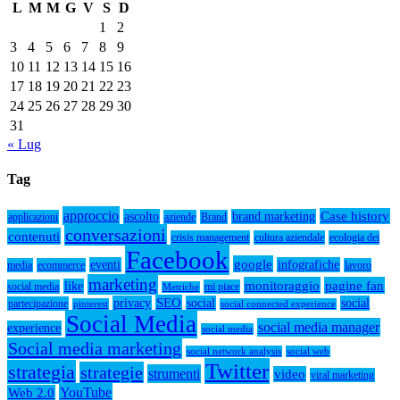
L
M
M
G
V
S
D
1
2
3
4
5
6
7
8
9
10
11
12
13
14
15
16
17
18
19
20
21
22
23
24
25
26
27
28
29
30
31
« Lug
Tag
approccio
Case history
ascolto
brand marketing
applicazioni
aziende
Brand
conversazioni
contenuti
crisis management
cultura aziendale
ecologia dei
Facebook
google
eventi
infografiche
media
ecommerce
lavoro
marketing
monitoraggio
pagine fan
like
social media
mi piace
Metriche
SEO
privacy
social
social
partecipazione
pinterest
social connected experience
Social Media
social media manager
experience
social media
Social media marketing
social network analysis
social web
Twitter
strategia
strategie
strumenti
video
viral marketing
YouTube
Web 2.0