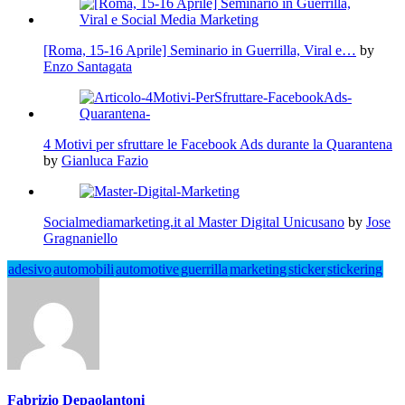
[Roma, 15-16 Aprile] Seminario in Guerrilla, Viral e…
by
Enzo Santagata
4 Motivi per sfruttare le Facebook Ads durante la Quarantena
by
Gianluca Fazio
Socialmediamarketing.it al Master Digital Unicusano
by
Jose
Gragnaniello
adesivo
automobili
automotive
guerrilla
marketing
sticker
stickering
Fabrizio Depaolantoni