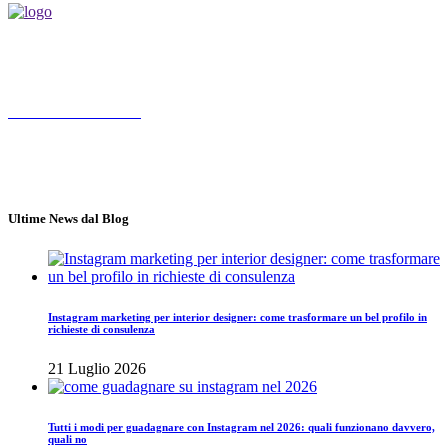
Socialmediamarketing.it agenzia social media marketing a Roma,
nasce da un'idea di Jose Gragnaniello ed Enzo Santagata
Chiama 3347572190
Roma
Lun - Ven 10.00 - 18.00
Ultime News dal Blog
Instagram marketing per interior designer: come trasformare un bel profilo in
richieste di consulenza
21 Luglio 2026
Tutti i modi per guadagnare con Instagram nel 2026: quali funzionano davvero,
quali no