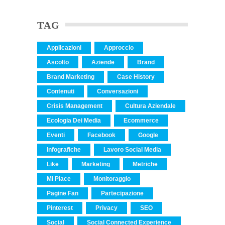
TAG
Applicazioni
Approccio
Ascolto
Aziende
Brand
Brand Marketing
Case History
Contenuti
Conversazioni
Crisis Management
Cultura Aziendale
Ecologia Dei Media
Ecommerce
Eventi
Facebook
Google
Infografiche
Lavoro Social Media
Like
Marketing
Metriche
Mi Piace
Monitoraggio
Pagine Fan
Partecipazione
Pinterest
Privacy
SEO
Social
Social Connected Experience