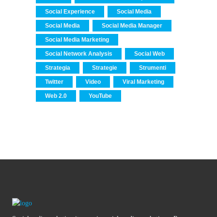
Social Experience
Social Media
Social Media
Social Media Manager
Social Media Marketing
Social Network Analysis
Social Web
Strategia
Strategie
Strumenti
Twitter
Video
Viral Marketing
Web 2.0
YouTube