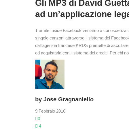
Gli MP3 di David Guetta in vendita su Facebook grazie
ad un’applicazione lega
Tramite Inside Facebook veniamo a conoscenza di 
singole canzoni attraverso il sistema dei Faceboo
dall'agenzia francese KRDS premette di ascoltare u
ed acquistarla con il sistema dei crediti. Per chi n
by
Jose Gragnaniello
9 Febbraio 2010
0
4