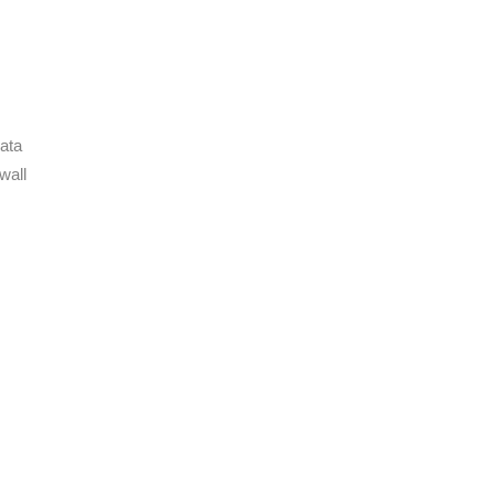
pata
wall