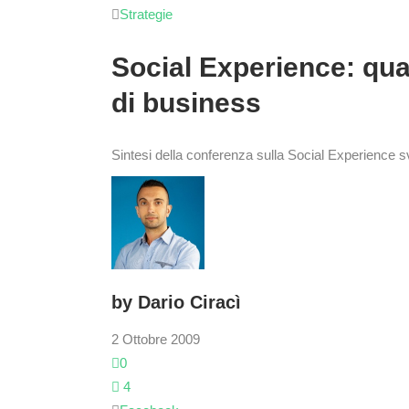
Strategie
Social Experience: quando l’interazione digitale è fonte
di business
Sintesi della conferenza sulla Social Experience svo
by
Dario Ciracì
2 Ottobre 2009
0
4