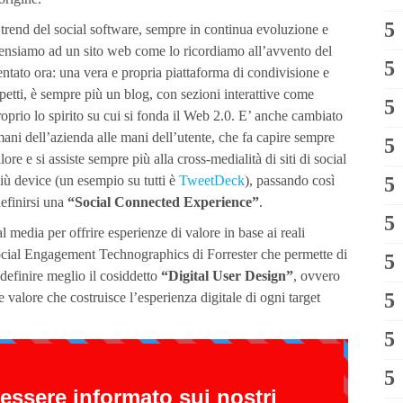
 trend del social software, sempre in continua evoluzione e
 pensiamo ad un sito web come lo ricordiamo all’avvento del
tato ora: una vera e propria piattaforma di condivisione e
petti, è sempre più un blog, con sezioni interattive come
prio lo spirito su cui si fonda il Web 2.0. E’ anche cambiato
 mani dell’azienda alle mani dell’utente, che fa capire sempre
lore e si assiste sempre più alla cross-medialità di siti di social
iù device (un esempio su tutti è
TweetDeck
), passando così
efinirsi una
“Social Connected Experience”
.
 media per offrire esperienze di valore in base ai reali
 Social Engagement Technographics di Forrester che permette di
 definire meglio il cosiddetto
“Digital User Design”
, ovvero
 e valore che costruisce l’esperienza digitale di ogni target