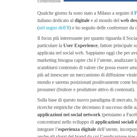
CONDIVISIONI
Qualche giorno fa sono stato a Milano a seguire il
F
italiano dedicato al
digitale
e al mondo del
web des
(
nel segno dell’8
) e ho seguito delle conferenze da c
Il focus più interessante per quanto riguarda il Soc
particolare la
User Experience
, fattore principale
applicata nel social web. Sappiamo oggi che per ave
marketing bisogna capire chi è l’utente, analizzare la
scambiarsi contenuto di valore che possa essere amal
più ad innescare un meccanismo di diffusione virale
mondo e saremo posizionati positivamente come bra
prosumer (fruitore e produttore attivo di contenuti).
Sulla base di questo nuovo paradigma di mercato, fo
ricerche empiriche che decretano il successo delle a
applicazioni nei social network
(pensiamo a Faceb
concentrarsi nello sviluppo di
applicazioni sociali d
integrare l’
esperienza digitale
dell’utente, incorpo
anche gli sforzi del brand da cui l’applicazione trae 