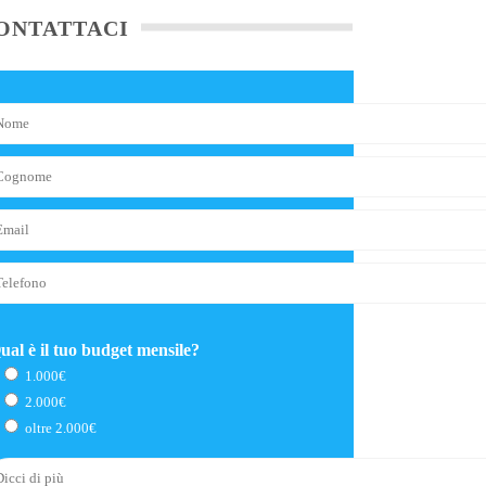
ONTATTACI
ual è il tuo budget mensile?
1.000€
2.000€
oltre 2.000€