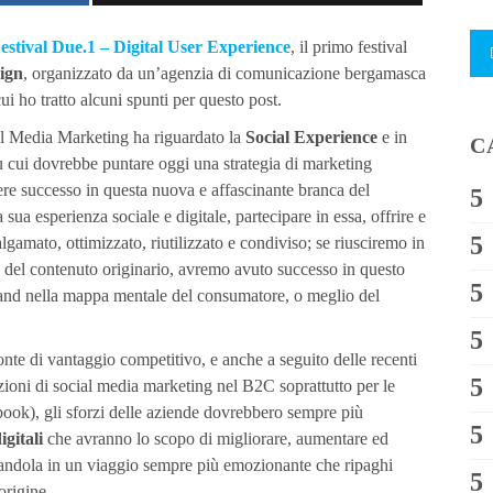
estival Due.1 – Digital User Experience
, il primo festival
ign
, organizzato da un’agenzia di comunicazione bergamasca
ui ho tratto alcuni spunti per questo post.
ial Media Marketing ha riguardato la
Social Experience
e in
C
 su cui dovrebbe puntare oggi una strategia di marketing
re successo in questa nuova e affascinante branca del
 sua esperienza sociale e digitale, partecipare in essa, offrire e
gamato, ottimizzato, riutilizzato e condiviso; se riusciremo in
 del contenuto originario, avremo avuto successo in questo
nd nella mappa mentale del consumatore, o meglio del
nte di vantaggio competitivo, e anche a seguito delle recenti
zioni di social media marketing nel B2C soprattutto per le
ook), gli sforzi delle aziende dovrebbero sempre più
igitali
che avranno lo scopo di migliorare, aumentare ed
randola in un viaggio sempre più emozionante che ripaghi
origine.