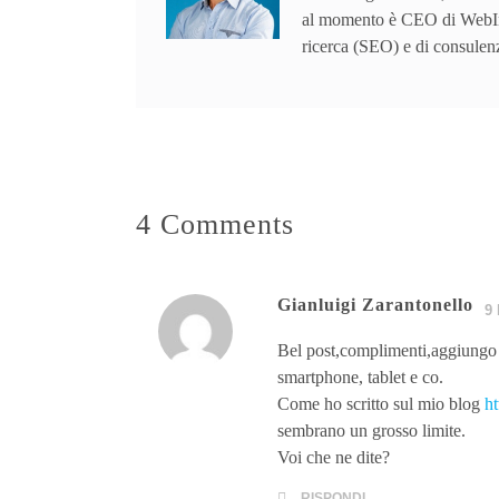
al momento è CEO di WebInF
ricerca (SEO) e di consulen
4 Comments
Gianluigi Zarantonello
9 
Bel post,complimenti,aggiungo 
smartphone, tablet e co.
Come ho scritto sul mio blog
ht
sembrano un grosso limite.
Voi che ne dite?
RISPONDI