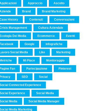
Applicazioni
Approccio
Ascolto
Aziende
Brand
Brand Marketing
Case History
Contenuti
Conversazioni
Crisis Management
Cultura Aziendale
Ecologia Dei Media
Ecommerce
Eventi
Facebook
Google
Infografiche
Lavoro Social Media
Like
Marketing
Metriche
Mi Piace
Monitoraggio
Pagine Fan
Partecipazione
Pinterest
Privacy
SEO
Social
Social Connected Experience
Social Experience
Social Media
Social Media
Social Media Manager
Social Media Marketing