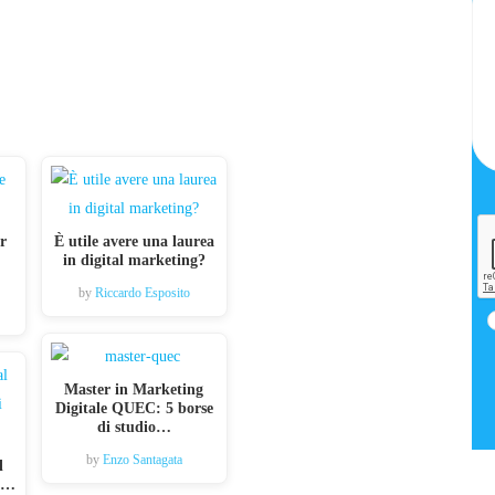
r
È utile avere una laurea
in digital marketing?
by
Riccardo Esposito
Master in Marketing
Digitale QUEC: 5 borse
di studio…
by
Enzo Santagata
l
ri…