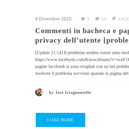
9 Dicembre 2010
0
23
FAC
Commenti in bacheca e pagina fan a seconda delle restrizioni di
privacy dell’utente [proble
[Update 21:14] Il problema sembra essere stato riso
https://www.facebook.com/KnownIssues?v=wall Ora tu
pagine facebook si sono svegliati con un bel problem
risolvere il problema sovviene quando la pagina del 
by
Jose Gragnaniello
LOAD MORE