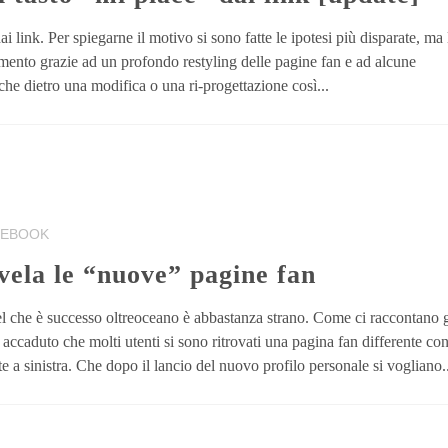
 link. Per spiegarne il motivo si sono fatte le ipotesi più disparate, ma 
rmento grazie ad un profondo restyling delle pagine fan e ad alcune
che dietro una modifica o una ri-progettazione così...
CEBOOK
vela le “nuove” pagine fan
quel che è successo oltreoceano è abbastanza strano. Come ci raccontano g
accaduto che molti utenti si sono ritrovati una pagina fan differente con
te a sinistra. Che dopo il lancio del nuovo profilo personale si vogliano..