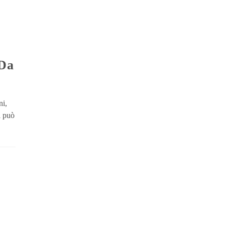
ni,
i può