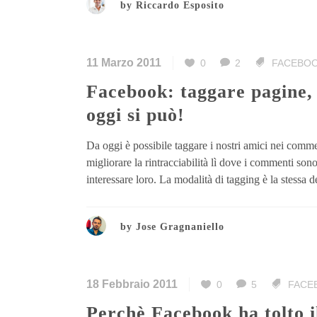
by
Riccardo Esposito
11 Marzo 2011
0
2
FACEBO
Facebook: taggare pagine, eventi e nostri amici nei commenti? Da
oggi si può!
Da oggi è possibile taggare i nostri amici nei comme
migliorare la rintracciabilità lì dove i commenti so
interessare loro. La modalità di tagging è la stessa de
by
Jose Gragnaniello
18 Febbraio 2011
0
5
FACE
Perchè Facebook ha tolto i