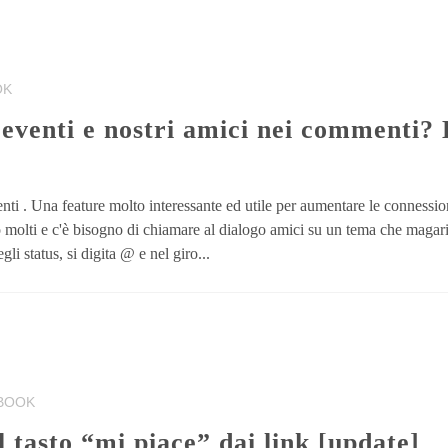
OK
nti . Una feature molto interessante ed utile per aumentare le connessio
no molti e c'è bisogno di chiamare al dialogo amici su un tema che magar
gli status, si digita @ e nel giro...
BOOK
l tasto “mi piace” dai link [update]