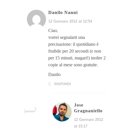
Danilo Nanni
12 Gennaio 2012 at 12:54
Ciao,
vorrei segnalarti una
precisazione: il quotidiano è
fruibile per 20 secondi (e non
per 15 minuti, magari!) inoltre 2
copie al mese sono gratuite.
Danilo
RISPONDI
Jose
Gragnaniello
12 Gennaio 2012
at 15:17