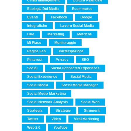
Crisis Management
Cultura Aziendale
Ecologia Dei Media
Ecommerce
Eventi
Facebook
Google
Infografiche
Lavoro Social Media
Like
Marketing
Metriche
Mi Piace
Monitoraggio
Pagine Fan
Partecipazione
Pinterest
Privacy
SEO
Social
Social Connected Experience
Social Experience
Social Media
Social Media
Social Media Manager
Social Media Marketing
Social Network Analysis
Social Web
Strategia
Strategie
Strumenti
Twitter
Video
Viral Marketing
Web 2.0
YouTube