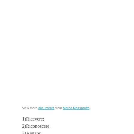
View more
documents
from
Marco Massarotto
.
1)Ricevere;
2)Riconoscere;
3)Aiutare;