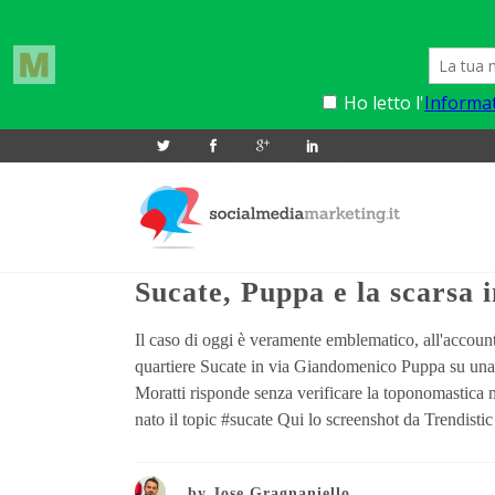
23 Maggio 2011
0
2
TWITT
Sucate, Puppa e la scarsa
Il caso di oggi è veramente emblematico, all'account 
quartiere Sucate in via Giandomenico Puppa su un
Moratti risponde senza verificare la toponomastica m
nato il topic #sucate Qui lo screenshot da Trendistic
by
Jose Gragnaniello