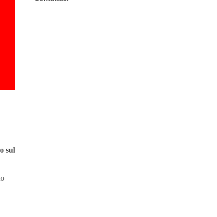
o sul
do