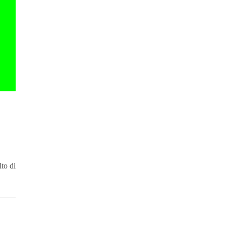
,
lto di