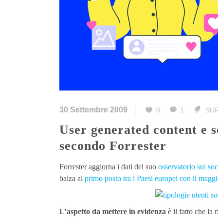
30 Settembre 2009
0
1
SUR
User generated content e social media: gli italiani i più attivi
secondo Forrester
Forrester aggiorna i dati del suo
osservatorio sui soc
balza al
primo posto tra i Paesi europei con il magg
L’aspetto da mettere in evidenza
è il fatto che la