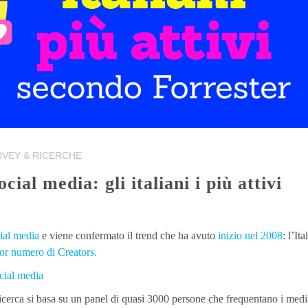
VEY & RICERCHE
ial media
e viene confermato il trend che ha avuto
inizio nel 2008
: l’Ita
ior numero di Creators.
 ricerca si basa su un panel di quasi 3000 persone che frequentano i medi