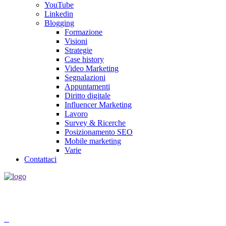
YouTube
Linkedin
Blogging
Formazione
Visioni
Strategie
Case history
Video Marketing
Segnalazioni
Appuntamenti
Diritto digitale
Influencer Marketing
Lavoro
Survey & Ricerche
Posizionamento SEO
Mobile marketing
Varie
Contattaci
Socialmediamarketing.it agenzia social media marketing a Roma,
nasce da un'idea di Jose Gragnaniello ed Enzo Santagata