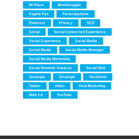
Mi Piace
Monitoraggio
Pagine Fan
Partecipazione
Pinterest
Privacy
SEO
Social
Social Connected Experience
Social Experience
Social Media
Social Media
Social Media Manager
Social Media Marketing
Social Network Analysis
Social Web
Strategia
Strategie
Strumenti
Twitter
Video
Viral Marketing
Web 2.0
YouTube