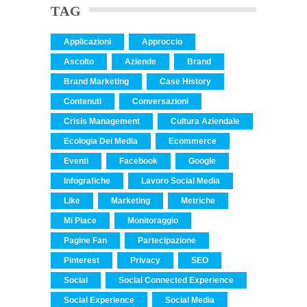
TAG
Applicazioni
Approccio
Ascolto
Aziende
Brand
Brand Marketing
Case History
Contenuti
Conversazioni
Crisis Management
Cultura Aziendale
Ecologia Dei Media
Ecommerce
Eventi
Facebook
Google
Infografiche
Lavoro Social Media
Like
Marketing
Metriche
Mi Piace
Monitoraggio
Pagine Fan
Partecipazione
Pinterest
Privacy
SEO
Social
Social Connected Experience
Social Experience
Social Media