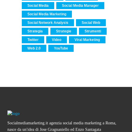
Social Media
Social Media Manager
Social Media Marketing
Social Network Analysis
Social Web
Strategia
Strategie
Strumenti
Twitter
Video
Viral Marketing
Web 2.0
YouTube
Socialmediamarketing.it agenzia social media marketing a Roma,
nasce da un'idea di Jose Gragnaniello ed Enzo Santagata