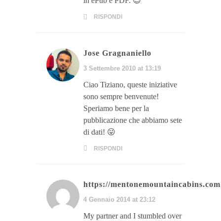
in ePub e PDF. 😉
RISPONDI
Jose Gragnaniello
3 Settembre 2010 at 13:19
Ciao Tiziano, queste iniziative
sono sempre benvenute!
Speriamo bene per la
pubblicazione che abbiamo sete
di dati! 😛
RISPONDI
https://mentonemountaincabins.com
4 Gennaio 2014 at 23:12
My partner and I stumbled over