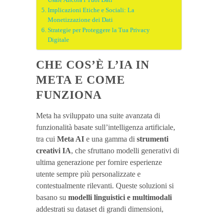
Usare Ancora i Tuoi Dati
Implicazioni Etiche e Sociali: La
Monetizzazione dei Dati
Strategie per Proteggere la Tua Privacy
Digitale
CHE COS’È L’IA IN
META E COME
FUNZIONA
Meta ha sviluppato una suite avanzata di
funzionalità basate sull’intelligenza artificiale,
tra cui
Meta AI
e una gamma di
strumenti
creativi IA
, che sfruttano modelli generativi di
ultima generazione per fornire esperienze
utente sempre più personalizzate e
contestualmente rilevanti. Queste soluzioni si
basano su
modelli linguistici e multimodali
addestrati su dataset di grandi dimensioni,