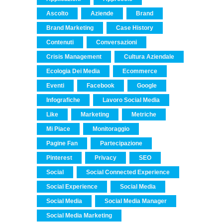
Ascolto
Aziende
Brand
Brand Marketing
Case History
Contenuti
Conversazioni
Crisis Management
Cultura Aziendale
Ecologia Dei Media
Ecommerce
Eventi
Facebook
Google
Infografiche
Lavoro Social Media
Like
Marketing
Metriche
Mi Piace
Monitoraggio
Pagine Fan
Partecipazione
Pinterest
Privacy
SEO
Social
Social Connected Experience
Social Experience
Social Media
Social Media
Social Media Manager
Social Media Marketing