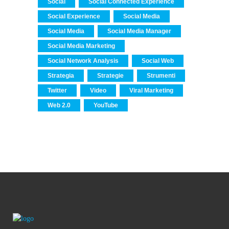
Social
Social Connected Experience
Social Experience
Social Media
Social Media
Social Media Manager
Social Media Marketing
Social Network Analysis
Social Web
Strategia
Strategie
Strumenti
Twitter
Video
Viral Marketing
Web 2.0
YouTube