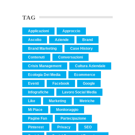
TAG
Applicazioni
Approccio
Ascolto
Aziende
Brand
Brand Marketing
Case History
Contenuti
Conversazioni
Crisis Management
Cultura Aziendale
Ecologia Dei Media
Ecommerce
Eventi
Facebook
Google
Infografiche
Lavoro Social Media
Like
Marketing
Metriche
Mi Piace
Monitoraggio
Pagine Fan
Partecipazione
Pinterest
Privacy
SEO