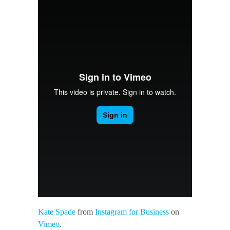
Kate Spade
from
Instagram for Business
on
Vimeo
.