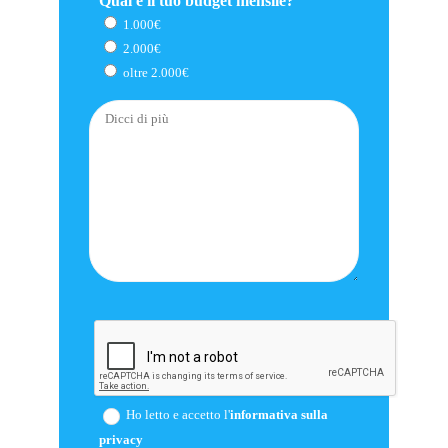
Qual è il tuo budget mensile?
1.000€
2.000€
oltre 2.000€
Ho letto e accetto l'
informativa sulla
privacy