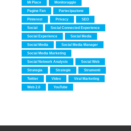
Mi Piace
Monitoraggio
Pagine Fan
Partecipazione
Pinterest
Privacy
SEO
Social
Social Connected Experience
Social Experience
Social Media
Social Media
Social Media Manager
Social Media Marketing
Social Network Analysis
Social Web
Strategia
Strategie
Strumenti
Twitter
Video
Viral Marketing
Web 2.0
YouTube