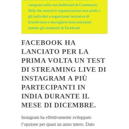
categoria nella sua dashboard di Community
Help che aiuterà le organizzazioni non profit e
gli individui a organizzare iniziative di
beneficenza e raccogliere beni essenziali
tramite gli strumenti di Facebook.
FACEBOOK HA
LANCIATO PER LA
PRIMA VOLTA UN TEST
DI STREAMING LIVE DI
INSTAGRAM A PIÙ
PARTECIPANTI IN
INDIA DURANTE IL
MESE DI DICEMBRE.
Instagram ha effettivamente sviluppato
l’opzione per quasi un anno intero. Dato