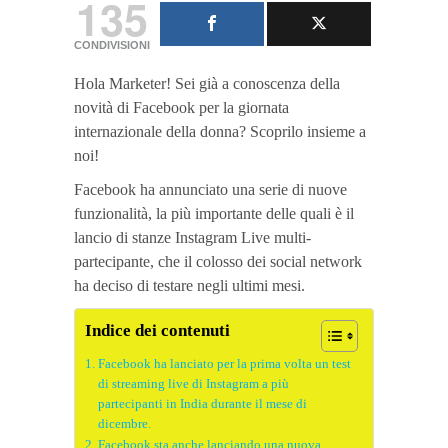
135
CONDIVISIONI
Hola Marketer! Sei già a conoscenza della
novità di Facebook per la giornata
internazionale della donna? Scoprilo insieme a
noi!
Facebook ha annunciato una serie di nuove
funzionalità, la più importante delle quali è il
lancio di stanze Instagram Live multi-
partecipante, che il colosso dei social network
ha deciso di testare negli ultimi mesi.
Indice dei contenuti
Facebook ha lanciato per la prima volta un test
di streaming live di Instagram a più
partecipanti in India durante il mese di
dicembre.
Facebook sta anche lanciando una nuova