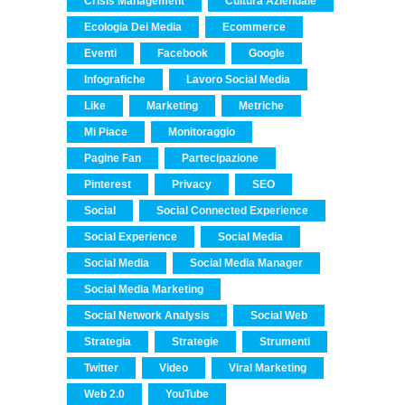
Crisis Management
Cultura Aziendale
Ecologia Dei Media
Ecommerce
Eventi
Facebook
Google
Infografiche
Lavoro Social Media
Like
Marketing
Metriche
Mi Piace
Monitoraggio
Pagine Fan
Partecipazione
Pinterest
Privacy
SEO
Social
Social Connected Experience
Social Experience
Social Media
Social Media
Social Media Manager
Social Media Marketing
Social Network Analysis
Social Web
Strategia
Strategie
Strumenti
Twitter
Video
Viral Marketing
Web 2.0
YouTube