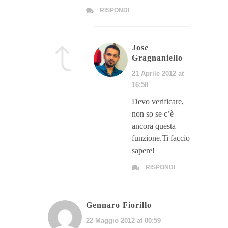
RISPONDI
Jose
Gragnaniello
21 Aprile 2012 at
16:58
Devo verificare,
non so se c’è
ancora questa
funzione.Ti faccio
sapere!
RISPONDI
Gennaro Fiorillo
22 Maggio 2012 at 00:59