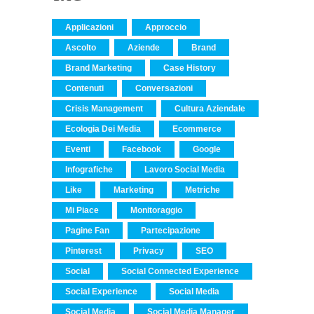
Applicazioni
Approccio
Ascolto
Aziende
Brand
Brand Marketing
Case History
Contenuti
Conversazioni
Crisis Management
Cultura Aziendale
Ecologia Dei Media
Ecommerce
Eventi
Facebook
Google
Infografiche
Lavoro Social Media
Like
Marketing
Metriche
Mi Piace
Monitoraggio
Pagine Fan
Partecipazione
Pinterest
Privacy
SEO
Social
Social Connected Experience
Social Experience
Social Media
Social Media
Social Media Manager