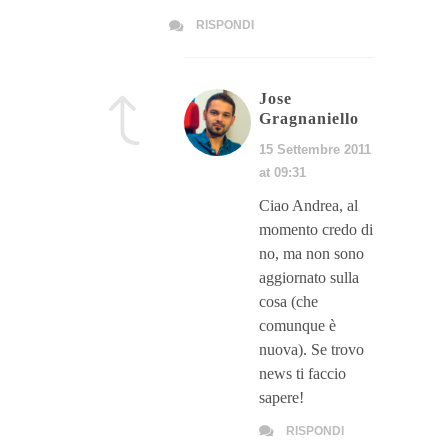
RISPONDI
Jose
Gragnaniello
15 Settembre 2011
at 09:31
Ciao Andrea, al
momento credo di
no, ma non sono
aggiornato sulla
cosa (che
comunque è
nuova). Se trovo
news ti faccio
sapere!
RISPONDI