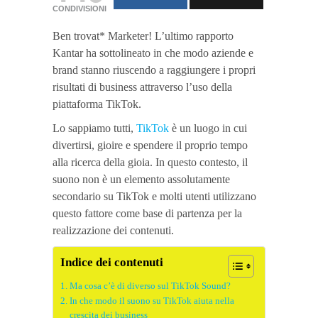
CONDIVISIONI
Ben trovat* Marketer! L’ultimo rapporto
Kantar ha sottolineato in che modo aziende e
brand stanno riuscendo a raggiungere i propri
risultati di business attraverso l’uso della
piattaforma TikTok.
Lo sappiamo tutti,
TikTok
è un luogo in cui
divertirsi, gioire e spendere il proprio tempo
alla ricerca della gioia. In questo contesto, il
suono non è un elemento assolutamente
secondario su TikTok e molti utenti utilizzano
questo fattore come base di partenza per la
realizzazione dei contenuti.
Indice dei contenuti
Ma cosa c’è di diverso sul TikTok Sound?
In che modo il suono su TikTok aiuta nella
crescita dei business