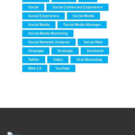
Social
Social Connected Experience
Social Experience
Social Media
Social Media
Social Media Manager
Social Media Marketing
Social Network Analysis
Social Web
Strategia
Strategie
Strumenti
Twitter
Video
Viral Marketing
Web 2.0
YouTube