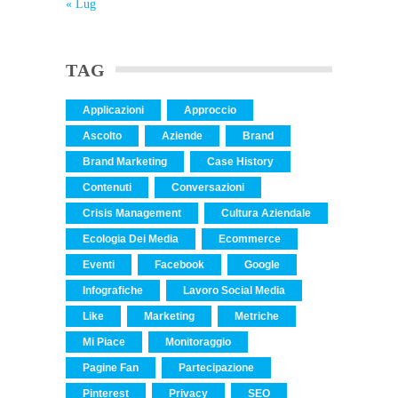
« Lug
TAG
Applicazioni
Approccio
Ascolto
Aziende
Brand
Brand Marketing
Case History
Contenuti
Conversazioni
Crisis Management
Cultura Aziendale
Ecologia Dei Media
Ecommerce
Eventi
Facebook
Google
Infografiche
Lavoro Social Media
Like
Marketing
Metriche
Mi Piace
Monitoraggio
Pagine Fan
Partecipazione
Pinterest
Privacy
SEO